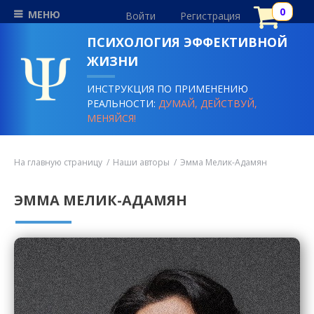
МЕНЮ
Войти
Регистрация
ПСИХОЛОГИЯ ЭФФЕКТИВНОЙ
ЖИЗНИ
ИНСТРУКЦИЯ ПО ПРИМЕНЕНИЮ
РЕАЛЬНОСТИ:
ДУМАЙ, ДЕЙСТВУЙ,
МЕНЯЙСЯ!
На главную страницу
Наши авторы
Эмма Мелик-Адамян
ЭММА МЕЛИК-АДАМЯН