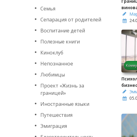
Границ
винов
Семья
Мар
Сепарация от родителей
24.
Воспитание детей
Полезные книги
Киноклуб
Непознанное
Комму
Любимцы
Психол
Проект «Жизнь за
бизне
Эмм
границей»
05.
Иностранные языки
Путешествия
Эмиграция