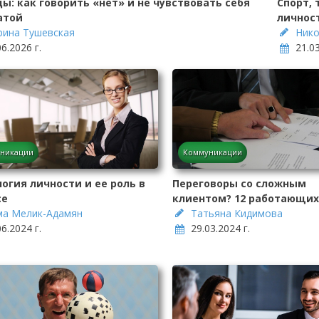
ы: как говорить «нет» и не чувствовать себя
Спорт, 
атой
личнос
ина Тушевская
Нико
06.2026 г.
21.03
никации
Коммуникации
огия личности и ее роль в
Переговоры со сложным
се
клиентом? 12 работающих
а Мелик-Адамян
Татьяна Кидимова
06.2024 г.
29.03.2024 г.