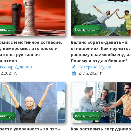
никации
Коммуникации
мисс и истинное согласие.
Баланс «брать-давать» в
у компромисс это плохо и
отношениях. Как научитьс
и конструктивная
равному взаимообмену, и
рнатива
Почему я отдаю больше?
ксандр Дудоров
Катерина Мурза
12.2021 г.
21.12.2021 г.
никации
Коммуникации
рести уверенность за пять
Как заставить сотрудник