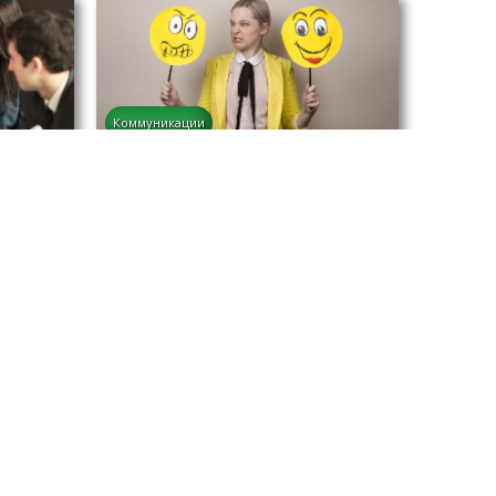
Коммуникации
ся к
От ненависти — к уважению: как
строить конструктивные
отношения с людьми
Ольга Панова
12.05.2020 г.
Коммуникации
и Как
Как перестать чувствовать себя