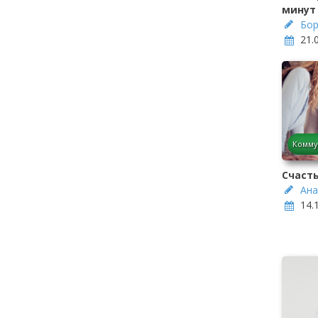
минут
Бор
21.
Комму
Счасть
Ана
14.