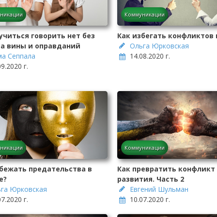
никации
Коммуникации
учиться говорить нет без
Как избегать конфликтов 
ва вины и оправданий
Ольга Юрковская
а Сеппала
14.08.2020 г.
09.2020 г.
никации
Коммуникации
збежать предательства в
Как превратить конфликт 
е?
развития. Часть 2
га Юрковская
Евгений Шульман
07.2020 г.
10.07.2020 г.