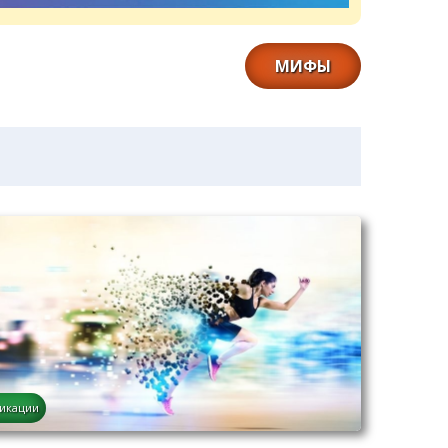
МИФЫ
икации