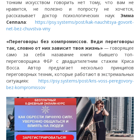
тонким искусством говорить нет тому, что вам не
нравится, не полезно и попросту не хочется,
рассказывает доктор психологических наук
Эмма
Сеппала
:
https://psy.systems/post/kak-nauchitsya-govorit-
net-bez-chuvstva-viny
«Переговоры без компромиссов. Веди переговоры
так, словно от них зависит твоя жизнь»
— говорящее
само за себя назавание книги бывшего топ-
переговорщика ФБР с двадцатилетним стажем Криса
Восса. Автор предлагает несколько принципов
переговорных техник, которые работают в экстремальных
ситуациях:
https://psy.systems/post/kris-voss-peregovory-
bez-kompromissov