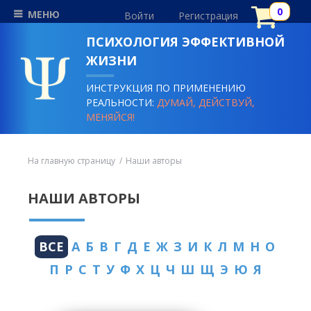
МЕНЮ
Войти
Регистрация
ПСИХОЛОГИЯ ЭФФЕКТИВНОЙ
ЖИЗНИ
ИНСТРУКЦИЯ ПО ПРИМЕНЕНИЮ
РЕАЛЬНОСТИ:
ДУМАЙ, ДЕЙСТВУЙ,
МЕНЯЙСЯ!
На главную страницу
Наши авторы
НАШИ АВТОРЫ
ВСЕ
А
Б
В
Г
Д
Е
Ж
З
И
К
Л
М
Н
О
П
Р
С
Т
У
Ф
Х
Ц
Ч
Ш
Щ
Э
Ю
Я