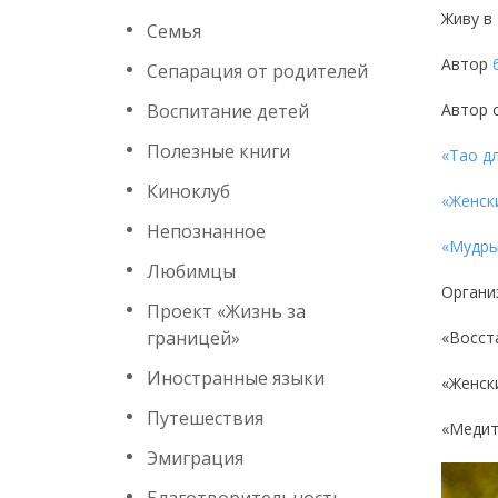
Живу в
Семья
Автор
Сепарация от родителей
Воспитание детей
Автор 
Полезные книги
«Тао дл
Киноклуб
«Женск
Непознанное
«Мудры
Любимцы
Органи
Проект «Жизнь за
границей»
«Восст
Иностранные языки
«Женск
Путешествия
«Медит
Эмиграция