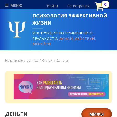
МЕНЮ
Войти
Регистрация
ПСИХОЛОГИЯ ЭФФЕКТИВНОЙ
ЖИЗНИ
ИНСТРУКЦИЯ ПО ПРИМЕНЕНИЮ
РЕАЛЬНОСТИ:
ДУМАЙ, ДЕЙСТВУЙ,
МЕНЯЙСЯ!
На главную страницу
Статьи
Деньги
ДЕНЬГИ
МИФЫ