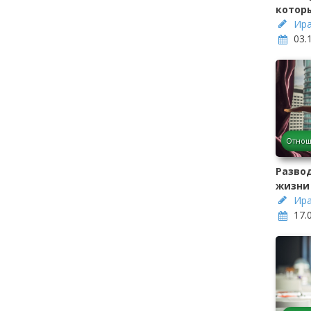
котор
Ира
03.
Отнош
Разво
жизни
Ира
17.