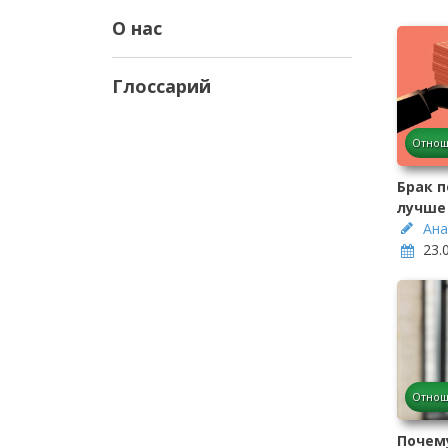
О нас
Глоссарий
Отнош
Брак п
лучше
Ана
23.
Отнош
Почему