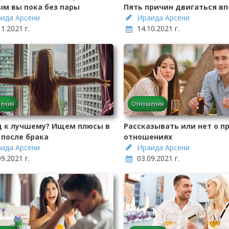
ым вы пока без пары
Пять причин двигаться в
ида Арсени
Ираида Арсени
11.2021 г.
14.10.2021 г.
ения
Отношения
д к лучшему? Ищем плюсы в
Рассказывать или нет о 
 после брака
отношениях
ида Арсени
Ираида Арсени
09.2021 г.
03.09.2021 г.