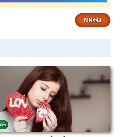
МИФЫ
ния