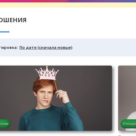
ОШЕНИЯ
тировка:
По дате (сначала новые)
ения
Отноше