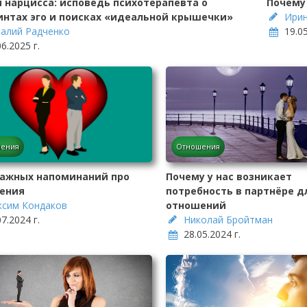
 нарцисса: исповедь психотерапевта о
Почему
интах эго и поисках «идеальной крышечки»
Ирин
алий Радченко
19.05
06.2025 г.
ения
Отношения
важных напоминаний про
Почему у нас возникает
ения
потребность в партнёре д
сим Кондаков
отношений
07.2024 г.
Николай Бройтман
28.05.2024 г.