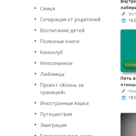
Внутри
лабир
Семья
Вит
Сепарация от родителей
16.
Воспитание детей
Полезные книги
Киноклуб
Непознанное
Отнош
Любимцы
Пять 
Проект «Жизнь за
отнош
Мак
границей»
18.
Иностранные языки
Путешествия
Эмиграция