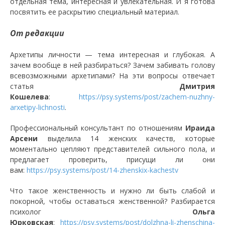
отдельная тема, интересная и увлекательная. И я готова
посвятить ее раскрытию специальный материал.
От редакции
Архетипы личности — тема интересная и глубокая. А
зачем вообще в ней разбираться? Зачем забивать голову
всевозможными архетипами? На эти вопросы отвечает
статья
Дмитрия
Кошелева
:
https://psy.systems/post/zachem-nuzhny-
arxetipy-lichnosti
.
Профессиональный консультант по отношениям
Ираида
Арсени
выделила 14 женских качеств, которые
моментально цепляют представителей сильного пола, и
предлагает проверить, присущи ли они
вам:
https://psy.systems/post/14-zhenskix-kachestv
Что такое женственность и нужно ли быть слабой и
покорной, чтобы оставаться женственной? Разбирается
психолог
Ольга
Юрковская
:
https://psy.systems/post/dolzhna-li-zhenschina-