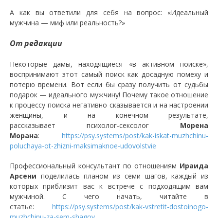
А как вы ответили для себя на вопрос: «Идеальный
мужчина — миф или реальность?»
От редакции
Некоторые дамы, находящиеся «в активном поиске»,
воспринимают этот самый поиск как досадную помеху и
потерю времени. Вот если бы сразу получить от судьбы
подарок — идеального мужчину! Почему такое отношение
к процессу поиска негативно сказывается и на настроении
женщины, и на конечном результате,
рассказывает психолог-сексолог
Морена
Морана
:
https://psy.systems/post/kak-iskat-muzhchinu-
poluchaya-ot-zhizni-maksimaknoe-udovolstvie
Профессиональный консультант по отношениям
Ираида
Арсени
поделилась планом из семи шагов, каждый из
которых приблизит вас к встрече с подходящим вам
мужчиной. С чего начать, читайте в
статье:
https://psy.systems/post/kak-vstretit-dostoinogo-
muzhchinu-za-sem-shagov