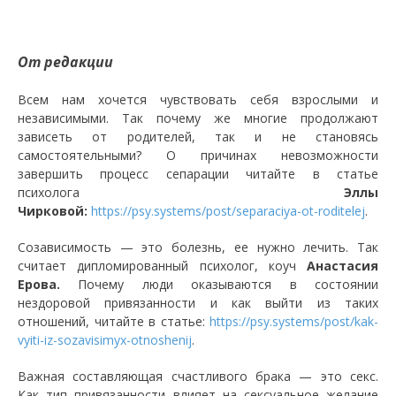
От редакции
Всем нам хочется чувствовать себя взрослыми и
независимыми. Так почему же многие продолжают
зависеть от родителей, так и не становясь
самостоятельными? О причинах невозможности
завершить процесс сепарации читайте в статье
психолога
Эллы
Чирковой:
https://psy.systems/post/separaciya-ot-roditelej
.
Созависимость — это болезнь, ее нужно лечить. Так
считает дипломированный психолог, коуч
Анастасия
Ерова.
Почему люди оказываются в состоянии
нездоровой привязанности и как выйти из таких
отношений, читайте в статье:
https://psy.systems/post/kak-
vyiti-iz-sozavisimyx-otnoshenij
.
Важная составляющая счастливого брака — это секс.
Как тип привязанности влияет на сексуальное желание