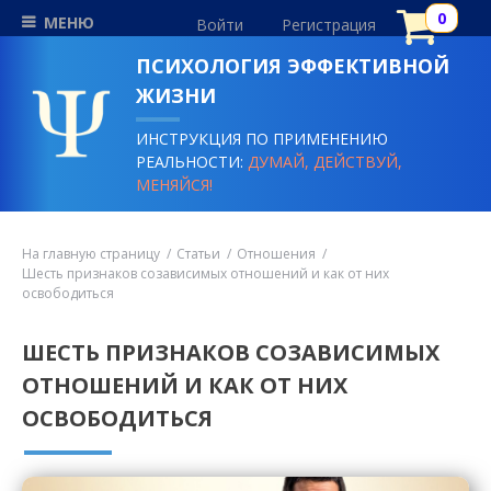
МЕНЮ
Войти
Регистрация
ПСИХОЛОГИЯ ЭФФЕКТИВНОЙ
ЖИЗНИ
ИНСТРУКЦИЯ ПО ПРИМЕНЕНИЮ
РЕАЛЬНОСТИ:
ДУМАЙ, ДЕЙСТВУЙ,
МЕНЯЙСЯ!
На главную страницу
Статьи
Отношения
Шесть признаков созависимых отношений и как от них
освободиться
ШЕСТЬ ПРИЗНАКОВ СОЗАВИСИМЫХ
ОТНОШЕНИЙ И КАК ОТ НИХ
ОСВОБОДИТЬСЯ