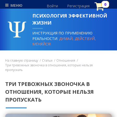
МЕНЮ
Войти
Регистрация
ПСИХОЛОГИЯ ЭФФЕКТИВНОЙ
ЖИЗНИ
ИНСТРУКЦИЯ ПО ПРИМЕНЕНИЮ
РЕАЛЬНОСТИ:
ДУМАЙ, ДЕЙСТВУЙ,
МЕНЯЙСЯ!
На главную страницу
Статьи
Отношения
Три тревожных звоночка в отношения, которые нельзя
пропускать
ТРИ ТРЕВОЖНЫХ ЗВОНОЧКА В
ОТНОШЕНИЯ, КОТОРЫЕ НЕЛЬЗЯ
ПРОПУСКАТЬ