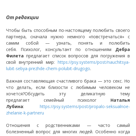
От редакции
Чтобы быть способным по-настоящему полюбить своего
партнера, сначала нужно немного «повстречаться» с
самим собой — узнать, понять и полюбить
себя. Психолог, консультант по отношениям
Дебра
Филета
предлагает список вопросов для погружения в
свой внутренний мир:
https://psy.systems/post/nauchitsya-
lubit-sebya-prezhde-chem-polubit-drugogo
.
Важная составляющая счастливого брака — это секс. Но
что делать, если близости с любимым человеком не
хочется?Обсудить эту деликатную тему
предлагает семейный психолог
Наталья
Лубина
:
https://psy.systems/post/propalo-seksualnoe-
zhelanie-k-partneru
Отношения с родственниками — часто самый
болезненный вопрос для многих людей. Особенно когда