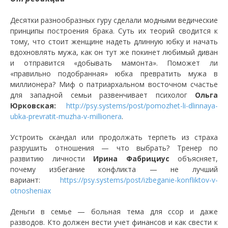
Десятки разнообразных гуру сделали модными ведические
принципы построения брака. Суть их теорий сводится к
тому, что стоит женщине надеть длинную юбку и начать
вдохновлять мужа, как он тут же покинет любимый диван
и отправится «добывать мамонта». Поможет ли
«правильно подобранная» юбка превратить мужа в
миллионера? Миф о патриархальном восточном счастье
для западной семьи развенчивает психолог
Ольга
Юрковская:
http://psy.systems/post/pomozhet-li-dlinnaya-
ubka-prevratit-muzha-v-millionera
.
Устроить скандал или продолжать терпеть из страха
разрушить отношения — что выбрать? Тренер по
развитию личности
Ирина Фабрициус
объясняет,
почему избегание конфликта — не лучший
вариант:
https://psy.systems/post/izbeganie-konfliktov-v-
otnosheniax
Деньги в семье — больная тема для ссор и даже
разводов. Кто должен вести учет финансов и как свести к