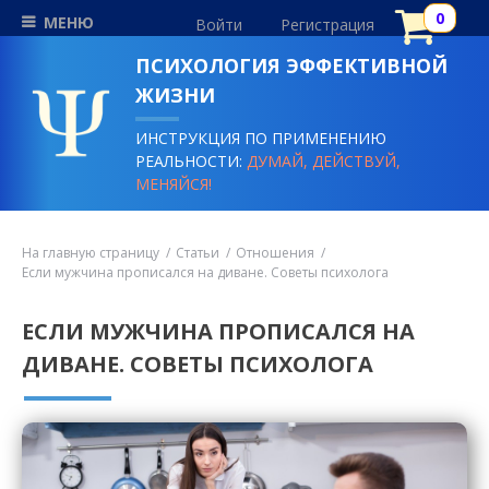
МЕНЮ
Войти
Регистрация
ПСИХОЛОГИЯ ЭФФЕКТИВНОЙ
ЖИЗНИ
ИНСТРУКЦИЯ ПО ПРИМЕНЕНИЮ
РЕАЛЬНОСТИ:
ДУМАЙ, ДЕЙСТВУЙ,
МЕНЯЙСЯ!
На главную страницу
Статьи
Отношения
Если мужчина прописался на диване. Советы психолога
ЕСЛИ МУЖЧИНА ПРОПИСАЛСЯ НА
ДИВАНЕ. СОВЕТЫ ПСИХОЛОГА