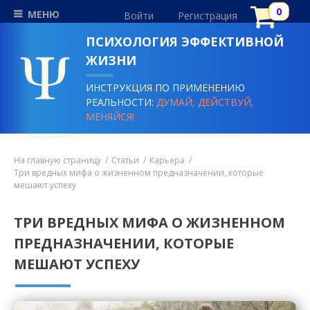
МЕНЮ
Войти
Регистрация
ПСИХОЛОГИЯ ЭФФЕКТИВНОЙ
ЖИЗНИ
ИНСТРУКЦИЯ ПО ПРИМЕНЕНИЮ
РЕАЛЬНОСТИ:
ДУМАЙ, ДЕЙСТВУЙ,
МЕНЯЙСЯ!
На главную страницу
Статьи
Карьера
Три вредных мифа о жизненном предназначении, которые
мешают успеху
ТРИ ВРЕДНЫХ МИФА О ЖИЗНЕННОМ
ПРЕДНАЗНАЧЕНИИ, КОТОРЫЕ
МЕШАЮТ УСПЕХУ