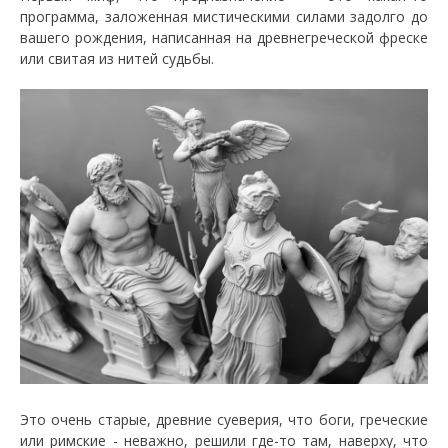
программа, заложенная мистическими силами задолго до
вашего рождения, написанная на древнегреческой фреске
или свитая из нитей судьбы.
Это очень старые, древние суеверия, что боги, греческие
или римские - неважно, решили где-то там, наверху, что