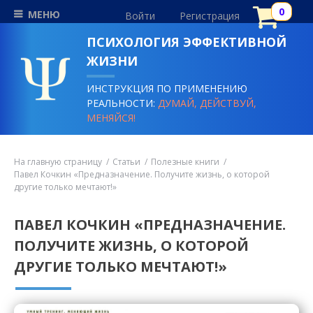
МЕНЮ
Войти
Регистрация
ПСИХОЛОГИЯ ЭФФЕКТИВНОЙ
ЖИЗНИ
ИНСТРУКЦИЯ ПО ПРИМЕНЕНИЮ
РЕАЛЬНОСТИ:
ДУМАЙ, ДЕЙСТВУЙ,
МЕНЯЙСЯ!
На главную страницу
Статьи
Полезные книги
Павел Кочкин «Предназначение. Получите жизнь, о которой
другие только мечтают!»
ПАВЕЛ КОЧКИН «ПРЕДНАЗНАЧЕНИЕ.
ПОЛУЧИТЕ ЖИЗНЬ, О КОТОРОЙ
ДРУГИЕ ТОЛЬКО МЕЧТАЮТ!»