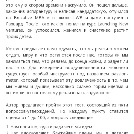
это ему в скором времени наскучило. Он пошел дальше,
закончив аспирантуру и написав кандидатскую, отучился
на Executive MBA и в школе LWB и даже поступил в
Гарвард. После того как он попал на курс Launching New
Ventures, он успокоился, женился и счастливо растит
троих детей.
Кочкин предлагает нам подумать, что мы реально можем
отдать миру и что останется после нас, готовы ли мы
заниматься тем, что делаем, до конца жизни, и радует ли
нас это. Для измерения воодушевленности человека
существует особый инструмент под названием passion-
meter, который показывает эту вовлеченность в то, чем
мы живем и дышим, насколько сильно горим идеями и
хотим ли по-настоящему реализовать задуманное.
Автор предлагает пройти этот тест, состоящий из пяти
вопросов-утверждений. По каждому пункту ставится
оценка от 1 до 100, а вопросы следующие:
Нам понятно, куда и ради чего мы идем.
Нас вдохновляют ближайшие планы, мы в деталях