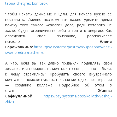
teoria-chetyrex-konforok
.
Чтобы начать движение к цели, для начала нужно ее
поставить. Именно поэтому так важно уделить время
поиску того самого «своего» дела, ради которого не
жалко будет ограничивать себя и тратить энергию. Как
определить свое призвание, рассказывает
психолог
Алена
Горожанкина:
https://psy.systems/post/pyat-sposobov-naiti-
svoe-prednaznachenie
.
А что, если вы так давно привыкли подавлять свои
желания и игнорировать мечты, что совершенно забыли,
к чему стремились? Пробудить своего внутреннего
мечтателя поможет увлекательная методика арт-терапии
— создание коллажа. Подробнее об этом в
статье
Жанны
Сафиуллиной:
https://psy.systems/post/kollazh-vashej-
zhizni
.