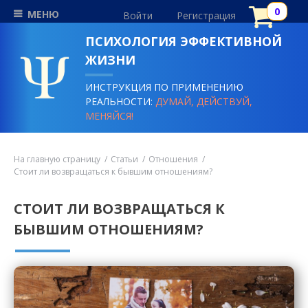
МЕНЮ
Войти
Регистрация
ПСИХОЛОГИЯ ЭФФЕКТИВНОЙ
ЖИЗНИ
ИНСТРУКЦИЯ ПО ПРИМЕНЕНИЮ
РЕАЛЬНОСТИ:
ДУМАЙ, ДЕЙСТВУЙ,
МЕНЯЙСЯ!
На главную страницу
Статьи
Отношения
Стоит ли возвращаться к бывшим отношениям?
СТОИТ ЛИ ВОЗВРАЩАТЬСЯ К
БЫВШИМ ОТНОШЕНИЯМ?