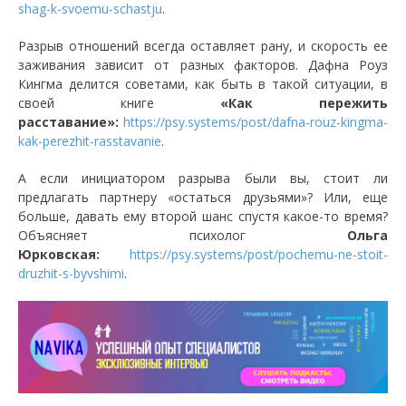
shag-k-svoemu-schastju
.
Разрыв отношений всегда оставляет рану, и скорость ее
заживания зависит от разных факторов. Дафна Роуз
Кингма делится советами, как быть в такой ситуации, в
своей книге
«Как пережить
расставание»:
https://psy.systems/post/dafna-rouz-kingma-
kak-perezhit-rasstavanie
.
А если инициатором разрыва были вы, стоит ли
предлагать партнеру «остаться друзьями»? Или, еще
больше, давать ему второй шанс спустя какое-то время?
Объясняет психолог
Ольга
Юрковская:
https://psy.systems/post/pochemu-ne-stoit-
druzhit-s-byvshimi
.