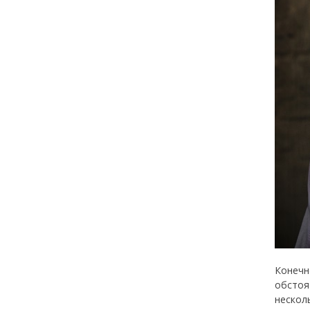
Конечн
обстоя
нескол