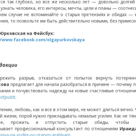
ся так глубоко, но все же несколько лет — довольно долгий 
 узнать человека, его интересы, мечты, цели и планы — соотнеси
оем случае не вспоминайте о старых претензиях и обидах — 
ния, то позвольте им быть действительно новыми, без примеси
 Юрковская на Фейсбук:
//www.facebook.com/olgayurkovskaya
дакции
режить разрыв, отказаться от попыток вернуть потерян
сова
предлагает для начала разобраться в причине — почему п
вания и почувствовать надежду на новые счастливые отношени
-otpustit
.
лению, любовь, как и все в этом мире, не может длиться вечно.
й жизни, порой нужно прикладывать немалые усилия. Как не тя
ое, прожить и отпустить старые обиды, чтобы 
зывает профессиональный консультант по отношениям
Ираид
niya-ne-xodite-po-starym-grablyam
.