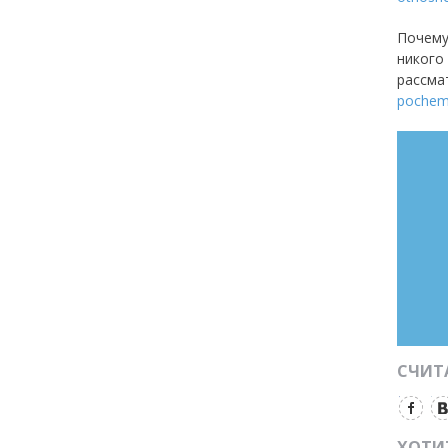
Почему
никого
рассма
pochem
СЧИТА
ХОТИ