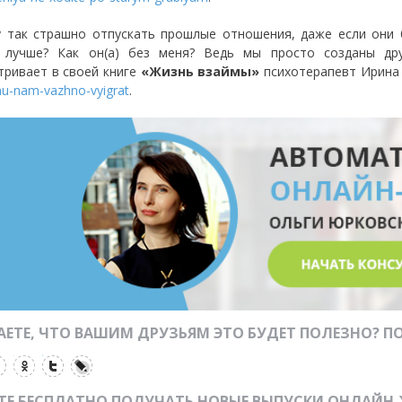
 так страшно отпускать прошлые отношения, даже если они 
 лучше? Как он(а) без меня? Ведь мы просто созданы дру
тривает в своей книге
«Жизнь взаймы»
психотерапевт Ирина
u-nam-vazhno-vyigrat
.
ЕТЕ, ЧТО ВАШИМ ДРУЗЬЯМ ЭТО БУДЕТ ПОЛЕЗНО? ПО
ТЕ БЕСПЛАТНО ПОЛУЧАТЬ НОВЫЕ ВЫПУСКИ ОНЛАЙН