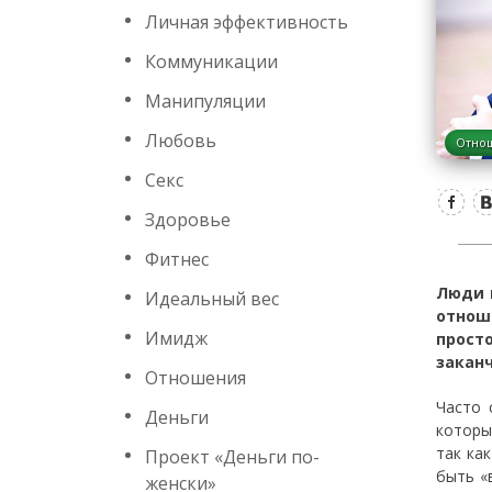
Личная эффективность
Коммуникации
Манипуляции
Любовь
Отно
Секс
Здоровье
Фитнес
Люди 
Идеальный вес
отнош
Имидж
прост
заканч
Отношения
Часто 
Деньги
которы
так ка
Проект «Деньги по-
быть «
женски»