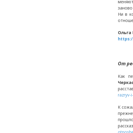
меняют
заново
Ни в к
отноше
Ольга
https:
От ре
Как пе
Черка
расста
razryv-i
К сожа
прежне
прошл
расска
otnoshe