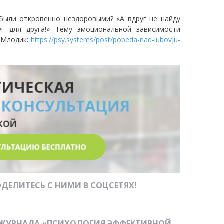
были откровенно нездоровыми? «А вдруг не найду
г для друга!» Тему эмоциональной зависимости
 Млодик:
https://psy.systems/post/pobeda-nad-lubovju-
ДЕЛИТЕСЬ С НИМИ В СОЦСЕТЯХ!
-ЖУРНАЛА «ПСИХОЛОГИЯ ЭФФЕКТИВНОЙ