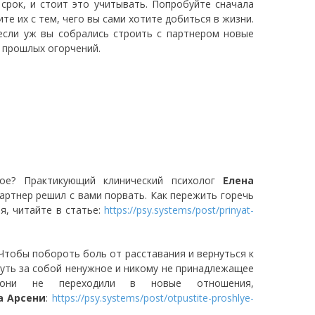
срок, и стоит это учитывать. Попробуйте сначала
те их с тем, чего вы сами хотите добиться в жизни.
если уж вы собрались строить с партнером новые
 прошлых огорчений.
ное? Практикующий клинический психолог
Елена
артнер решил с вами порвать. Как пережить горечь
я, читайте в статье:
https://psy.systems/post/prinyat-
 Чтобы побороть боль от расставания и вернуться к
нуть за собой ненужное и никому не принадлежащее
они не переходили в новые отношения,
а Арсени
:
https://psy.systems/post/otpustite-proshlye-