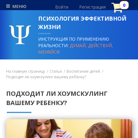
МЕНЮ
Войти
Регистрация
ПСИХОЛОГИЯ ЭФФЕКТИВНОЙ
ЖИЗНИ
ИНСТРУКЦИЯ ПО ПРИМЕНЕНИЮ
РЕАЛЬНОСТИ:
ДУМАЙ, ДЕЙСТВУЙ,
МЕНЯЙСЯ!
На главную страницу
Статьи
Воспитание детей
Подходит ли хоумскулинг вашему ребенку?
ПОДХОДИТ ЛИ ХОУМСКУЛИНГ
ВАШЕМУ РЕБЕНКУ?