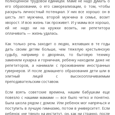
полноценной трудовой единицей. Маме не надо думать о
его образовании, о его самореализации, о том, чтобы
раскрыть личностный потенциал. У них все хорошо: он в
шесть лет мужчина, второй мужчина в семье, возит
хворост. И всю жизнь так проживет. И у мамы все хорошо,
ей не надо ни на кружки возить, ни репетитора
оплачивать — жизнь удалась.
Как только речь заходит о людях, желавших в те годы
дать своим детям больше, чем тяжелую крестьянскую
судьбу, например о дворянах, то бытовую технику
заменяли кухарка и горничная, ребенку находили даже не
репетиторов, а нанимали с проживанием иностранных
гувернеров. И после домашнего образования дети шли в
элитный лицей с высокооплачиваемым
преподавательским составом.
Если взять советские времена, нашим бабушкам еще
повезло с нашими мамами — все было четко и понятно.
Была школа рядом с домом. Или ребенок мог напрячься и
поступить в лучшую гимназию, потом в университет. Если
ребенок «не тянул» на институт, он, как ни странно, после