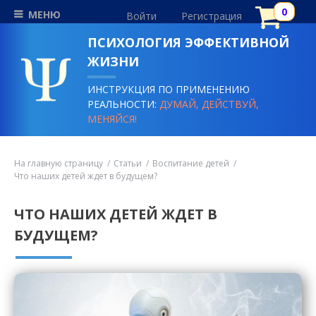
МЕНЮ
Войти
Регистрация
ПСИХОЛОГИЯ ЭФФЕКТИВНОЙ
ЖИЗНИ
ИНСТРУКЦИЯ ПО ПРИМЕНЕНИЮ
РЕАЛЬНОСТИ:
ДУМАЙ, ДЕЙСТВУЙ,
МЕНЯЙСЯ!
На главную страницу
Статьи
Воспитание детей
Что наших детей ждет в будущем?
ЧТО НАШИХ ДЕТЕЙ ЖДЕТ В
БУДУЩЕМ?