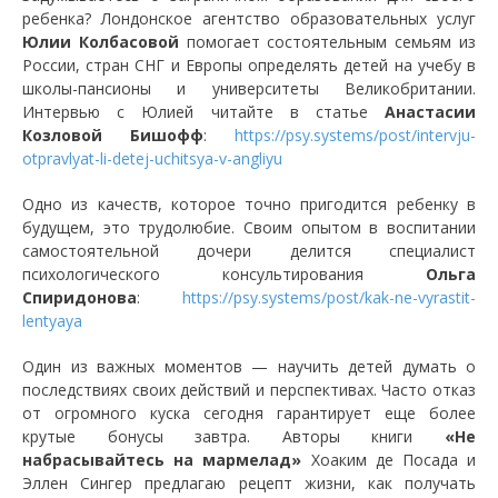
ребенка? Лондонское агентство образовательных услуг
Юлии Колбасовой
помогает состоятельным семьям из
России, стран СНГ и Европы определять детей на учебу в
школы-пансионы и университеты Великобритании.
Интервью с Юлией читайте в статье
Анастасии
Козловой Бишофф
:
https://psy.systems/post/intervju-
otpravlyat-li-detej-uchitsya-v-angliyu
Одно из качеств, которое точно пригодится ребенку в
будущем, это трудолюбие. Своим опытом в воспитании
самостоятельной дочери делится специалист
психологического консультирования
Ольга
Спиридонова
:
https://psy.systems/post/kak-ne-vyrastit-
lentyaya
Один из важных моментов — научить детей думать о
последствиях своих действий и перспективах. Часто отказ
от огромного куска сегодня гарантирует еще более
крутые бонусы завтра. Авторы книги
«Не
набрасывайтесь на мармелад»
Хоаким де Посада и
Эллен Сингер предлагаю рецепт жизни, как получать