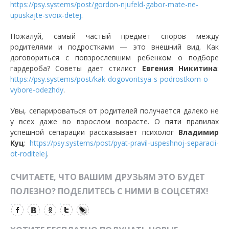
https://psy.systems/post/gordon-njufeld-gabor-mate-ne-
upuskajte-svoix-detej
.
Пожалуй, самый частый предмет споров между
родителями и подростками — это внешний вид. Как
договориться с повзрослевшим ребенком о подборе
гардероба? Советы дает стилист
Евгения Никитина
:
https://psy.systems/post/kak-dogovoritsya-s-podrostkom-o-
vybore-odezhdy
.
Увы, сепарироваться от родителей получается далеко не
у всех даже во взрослом возрасте. О пяти правилах
успешной сепарации рассказывает психолог
Владимир
Куц
:
https://psy.systems/post/pyat-pravil-uspeshnoj-separacii-
ot-roditelej
.
СЧИТАЕТЕ, ЧТО ВАШИМ ДРУЗЬЯМ ЭТО БУДЕТ
ПОЛЕЗНО? ПОДЕЛИТЕСЬ С НИМИ В СОЦСЕТЯХ!