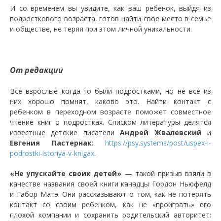
И со временем вы увидите, как ваш ребенок, выйдя из
подросткового возраста, готов найти свое место в семье
и обществе, не теряя при этом личной уникальности.
От редакции
Все взрослые когда-то были подростками, но не все из
них хорошо помнят, каково это. Найти контакт с
ребенком в переходном возрасте поможет совместное
чтение книг о подростках. Списком литературы делятся
известные детские писатели
Андрей Жвалевский
и
Евгения Пастернак
:
https://psy.systems/post/uspex-i-
podrostki-istoriya-v-knigax
.
«Не упускайте своих детей»
— такой призыв взяли в
качестве названия своей книги канадцы Гордон Ньюфелд
и Габор Матэ. Они рассказывают о том, как не потерять
контакт со своим ребенком, как не «проиграть» его
плохой компании и сохранить родительский авторитет: