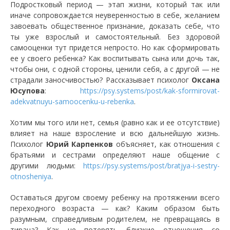
Подростковый период — этап жизни, который так или
иначе сопровождается неуверенностью в себе, желанием
завоевать общественное признание, доказать себе, что
ты уже взрослый и самостоятельный. Без здоровой
самооценки тут придется непросто. Но как сформировать
ее у своего ребенка? Как воспитывать сына или дочь так,
чтобы они, с одной стороны, ценили себя, а с другой — не
страдали заносчивостью? Рассказывает психолог
Оксана
Юсупова
:
https://psy.systems/post/kak-sformirovat-
adekvatnuyu-samoocenku-u-rebenka
.
Хотим мы того или нет, семья (равно как и ее отсутствие)
влияет на наше взросление и всю дальнейшую жизнь.
Психолог
Юрий Карпенков
объясняет, как отношения с
братьями и сестрами определяют наше общение с
другими людьми:
https://psy.systems/post/bratjya-i-sestry-
otnosheniya
.
Оставаться другом своему ребенку на протяжении всего
переходного возраста — как? Каким образом быть
разумным, справедливым родителем, не превращаясь в
тирана? Как не потерять близкие отношения со