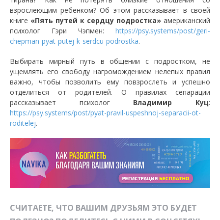
взрослеющим ребенком? Об этом рассказывает в своей
книге
«Пять путей к сердцу подростка»
американский
психолог Гэри Чэпмен:
https://psy.systems/post/geri-
chepman-pyat-putej-k-serdcu-podrostka
.
Выбирать мирный путь в общении с подростком, не
ущемлять его свободу нагромождением нелепых правил
важно, чтобы позволить ему повзрослеть и успешно
отделиться от родителей. О правилах сепарации
рассказывает психолог
Владимир Куц
:
https://psy.systems/post/pyat-pravil-uspeshnoj-separacii-ot-
roditelej
.
СЧИТАЕТЕ, ЧТО ВАШИМ ДРУЗЬЯМ ЭТО БУДЕТ