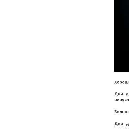
Хороши
Дни д
ненужн
Больш
Дни д