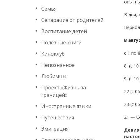
опытны
Семья
В дни,
Сепарация от родителей
Период
Воспитание детей
В авгу
Полезные книги
с 1 по 
Киноклуб
Непознанное
8 (с 10
Любимцы
9 (с 10
Проект «Жизнь за
22 (с 0
границей»
23 (с 0
Иностранные языки
Путешествия
21 — С
Эмиграция
Девиз
насто