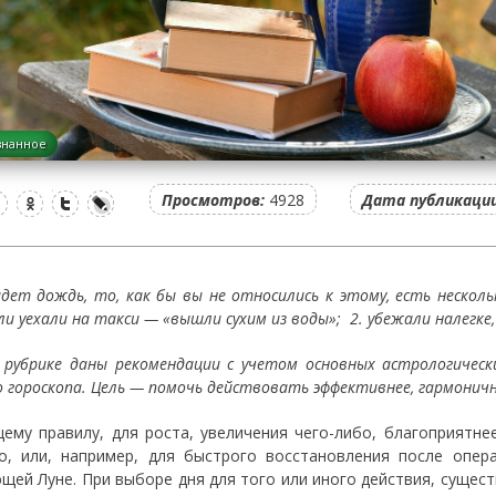
знанное
Просмотров:
4928
Дата публикации
идет дождь, то, как бы вы не относились к этому, есть нескол
и уехали на такси — «вышли сухим из воды»; 2. убежали налегке
 рубрике даны рекомендации с учетом основных астрологическ
о гороскопа. Цель — помочь действовать эффективнее, гармонич
ему правилу, для роста, увеличения чего-либо, благоприятнее
о, или, например, для быстрого восстановления после опер
щей Луне. При выборе дня для того или иного действия, сущес