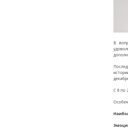
В вопр
удовол
дополн
Послед
истори
декабр
С 8 по
Особен
Наибо
Эмоци