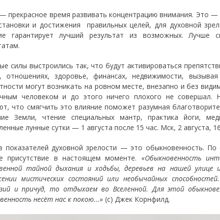
 — прекрасное время развивать концентрацию внимания. Это — 
становки и достижения правильных целей, для духовной зрел
ие гарантирует лучший результат из возможных. Лучше с
татам.
ые силы выстроились так, что будут активироваться препятстви
, отношениях, здоровье, финансах, недвижимости, вызывая
тности могут возникать на ровном месте, внезапно и без видим
чным человеком и до этого ничего плохого не совершал. 
ют, что смягчить это влияние поможет разумная благотворите
ие Земли, чтение специальных мантр, практика йоги, ме
енные лунные сутки — 1 августа после 15 час. Мск, 2 августа, 16 
з показателей духовной зрелости — это обыкновенность. По
е присутствие в настоящем моменте.
«Обыкновенность инте
венной тайной дыхания и ходьбы, деревьев на нашей улице и
ении мистических состояний или необычайных способностей.
зий и причуд, то отдыхаем во Вселенной. Для этой обыкнове
енность несёт нас к покою...»
(с) Джек Корнфилд.