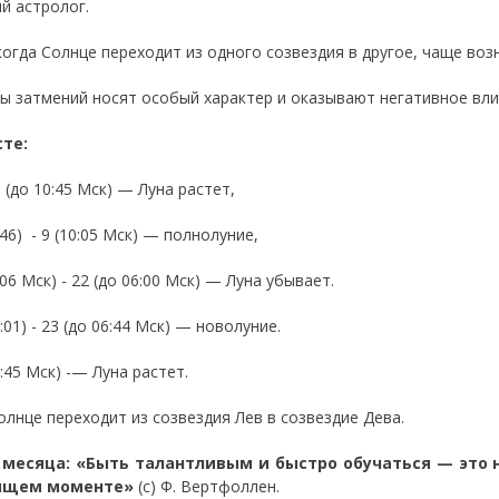
й астролог.
 когда Солнце переходит из одного созвездия в другое, чаще во
ы затмений носят особый характер и оказывают негативное влия
сте:
8 (до 10:45 Мск) — Луна растет,
:46) - 9 (10:05 Мск) — полнолуние,
:06 Мск) - 22 (до 06:00 Мск) — Луна убывает.
6:01) - 23 (до 06:44 Мск) — новолуние.
6:45 Мск) -— Луна растет.
олнце переходит из созвездия Лев в созвездие Дева.
 месяца: «Быть талантливым и быстро обучаться — это н
ящем моменте»
(с) Ф. Вертфоллен.