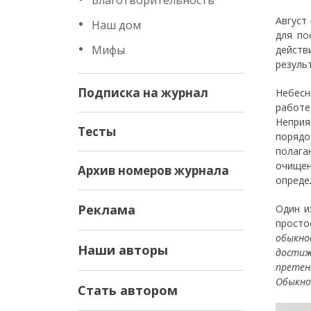
Благотворительность
Август
Наш дом
для по
Мифы
действ
резуль
Подписка на журнал
Небесн
работе
Неприя
Тесты
порядо
полага
очищен
Архив номеров журнала
определ
Реклама
Один и
просто
обыкно
Наши авторы
достиж
претен
Обыкнов
Стать автором