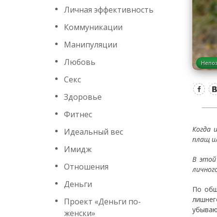
Личная эффективность
Коммуникации
Манипуляции
Любовь
Непо
Секс
Здоровье
Фитнес
Когда 
Идеальный вес
плащ ил
Имидж
В этой
Отношения
личног
Деньги
По общ
лишнег
Проект «Деньги по-
убываю
женски»