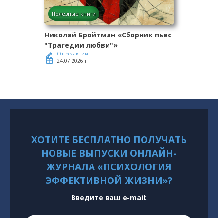
Полезные книги
Николай Бройтман «Сборник пьес
"Трагедии любви"»
От редакции
24.07.2026 г.
ХОТИТЕ БЕСПЛАТНО ПОЛУЧАТЬ
НОВЫЕ ВЫПУСКИ ОНЛАЙН-
ЖУРНАЛА «ПСИХОЛОГИЯ
ЭФФЕКТИВНОЙ ЖИЗНИ»?
Введите ваш e-mail: