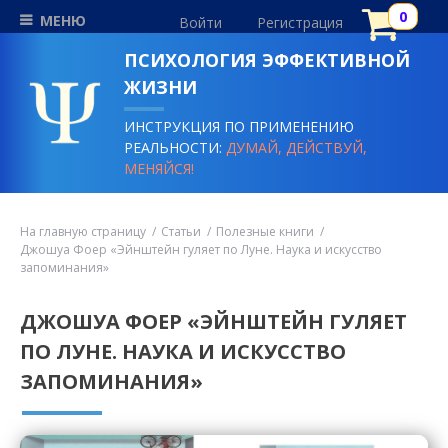
МЕНЮ
Войти
Регистрация
ПСИХОЛОГИЯ ЭФФЕКТИВНОЙ
ЖИЗНИ
ИНСТРУКЦИЯ ПО ПРИМЕНЕНИЮ
РЕАЛЬНОСТИ:
ДУМАЙ, ДЕЙСТВУЙ,
МЕНЯЙСЯ!
На главную страницу
Статьи
Полезные книги
Джошуа Фоер «Эйнштейн гуляет по Луне. Наука и искусство
запоминания»
ДЖОШУА ФОЕР «ЭЙНШТЕЙН ГУЛЯЕТ
ПО ЛУНЕ. НАУКА И ИСКУССТВО
ЗАПОМИНАНИЯ»