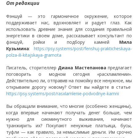
От редакции
Фэншуй — это гармоничное окружение, которое
поддерживает нас, вдохновляет и радует глаз. Как
использовать древние знания для создания правильной
энергетики в своем доме, рассказывает консультант по
фэншуй, рэйки и подбору камней
Мила
Кузьмина
:
https://psy.systems/post/fenshuj-prakticheskaya-
polza-ili-kitajskaya-gramota
Писатель, сторителлер
Диана Мастепанова
предлагает
поговорить о модном сегодня «расхламлении».
Действительно ли, отправив на помойку все ненужное, мы
открываем дорогу новому? Ответ вы найдете в статье
https://psy.systems/post/rasxlamlenie-podvodnye-kamni
Вы обращали внимание, что многие (особенно женщины),
когда впервые начинают получать денег больше, чем
нужно для сиюминутного выживания, начинают
транжирить их? Покупают ненужные платьица, бусы,
туфли — как правило, за немыслимые деньги. Им срочно