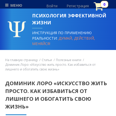
МЕНЮ
Войти
Регистрация
ПСИХОЛОГИЯ ЭФФЕКТИВНОЙ
ЖИЗНИ
ИНСТРУКЦИЯ ПО ПРИМЕНЕНИЮ
РЕАЛЬНОСТИ:
ДУМАЙ, ДЕЙСТВУЙ,
МЕНЯЙСЯ!
На главную страницу
Статьи
Полезные книги
Доминик Лоро «Искусство жить просто. Как избавиться от
лишнего и обогатить свою жизнь»
ДОМИНИК ЛОРО «ИСКУССТВО ЖИТЬ
ПРОСТО. КАК ИЗБАВИТЬСЯ ОТ
ЛИШНЕГО И ОБОГАТИТЬ СВОЮ
ЖИЗНЬ»