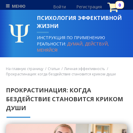
МЕНЮ
Войти
Регистрация
ПСИХОЛОГИЯ ЭФФЕКТИВНОЙ
ЖИЗНИ
ИНСТРУКЦИЯ ПО ПРИМЕНЕНИЮ
РЕАЛЬНОСТИ:
ДУМАЙ, ДЕЙСТВУЙ,
МЕНЯЙСЯ!
На главную страницу
Статьи
Личная эффективность
Прокрастинация: когда бездействие становится криком души
ПРОКРАСТИНАЦИЯ: КОГДА
БЕЗДЕЙСТВИЕ СТАНОВИТСЯ КРИКОМ
ДУШИ