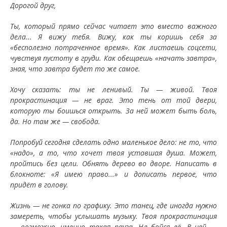
Дорогой друг,
Ты, который прямо сейчас читает это вместо важного
дела... Я вижу тебя. Вижу, как ты коришь себя за
«бесполезно потраченное время». Как листаешь соцсети,
чувствуя пустоту в груди. Как обещаешь «начать завтра»,
зная, что завтра будет то же самое.
Хочу сказать: ты не ленивый. Ты — живой. Твоя
прокрастинация — не враг. Это тень от той двери,
которую ты боишься открыть. За ней может быть боль,
да. Но там же — свобода.
Попробуй сегодня сделать одно маленькое дело: не то, что
«надо», а то, что хочет твоя уставшая душа. Может,
пройтись без цели. Обнять дерево во дворе. Написать в
блокноте: «Я имею право...» и дописать первое, что
придёт в голову.
Жизнь — не гонка по графику. Это танец, где иногда нужно
замереть, чтобы услышать музыку. Твоя прокрастинация
— возможно, именно такая пауза. Не бойся её. В ней —