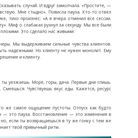
ссказывать случай. И вдруг замолчала. «Простите, —
увствую. Мне стыдно». Повисла пауза. Кто-то отвёл
ке, тихо произнёс: «А я вчера отменил все сессии.
у». Миф о слабаках рухнул за секунду. Мы все были
 плохими. Это сделало нас живыми.
неры. Мы выдерживаем сильные чувства клиентов.
ыть надёжными. Но клиенту не нужен монолит. Ему
решение и клиенту.
И ты уезжаешь. Море, горы, дача. Первые дни спишь.
 Смеёшься. Чувствуешь вкус еды. Кажется, ресурс
то же самое ощущение пустоты. Отпуск как будто
х — это пауза. Восстановление — это изменения в
но, если ты возвращаешься в ту же гонку с тем же
знает твой привычный ритм.