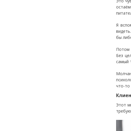
Это чу
остаём
питате
Я вспо
видеть
бы либ
Потом 
Без це
самый 
Молчан
психол
что-то 
Клиен
Этот м
требую