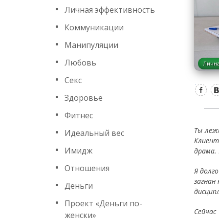
Личная эффективность
Коммуникации
Манипуляции
Любовь
Лична
Секс
Здоровье
Фитнес
Ты леж
Идеальный вес
Клиент
Имидж
драма.
Отношения
Я долг
загнан 
Деньги
дисцип
Проект «Деньги по-
Сейчас
женски»