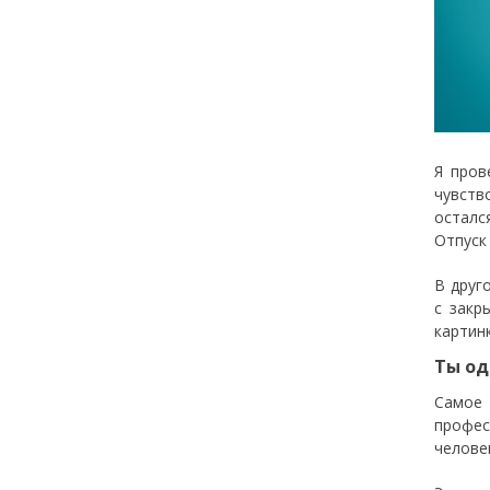
Я пров
чувств
осталс
Отпуск
В друг
с закр
картин
Ты од
Самое 
профес
челове