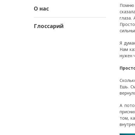
Помню 
О нас
сказал
глаза.
Просто
Глоссарий
сильны
Я дума
Нам ка
нужен 
Просто
Скольк
Ешь. С
вернулс
А пото
присни
том, к
внутре