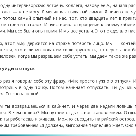
одну интервизорскую встречу. Коллега, назову её А., начала ра
а она, — я не могу. Я месяц как выжатый лимон. Я ничего не ч
 А потом самый опытный из нас, тот, кто двадцать лет в практи
 смотрел в потолок. И чувствовал отвращение к своему кабинет
ми. Мы все были опытными. И мы все устали. Это не сделало нас
ю, этот миф держится на страхе потерять лицо. Мы — контей
жется, что если мы покажем свою хрупкость, то перестанем б
человек. Когда мы разрешаем себе устать, мы даём такое же раз
 уйди в отпуск
о раз я говорил себе эту фразу. «Мне просто нужно в отпуск». 
мотришь в одну точку. Потом начинает отпускать. Ты дышишь.
я. Ты снова целый.
м ты возвращаешься в кабинет. И через две недели ловишь 
лся. В чём подвох? Мы путаем отдых с восстановлением. Отды
ак ты работаешь и живёшь. Можно съездить на райский остров, 
нним требованием «я должен», выгорание терпеливо ждёт. Оно 