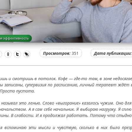
я эффективность
Просмотров:
351
Дата публикации:
ишь и смотришь в потолок. Кофе — где-то там, в зоне недосягае
ы записаны, супервизия по расписанию, личный терапевт ждёт в
 Просто пустота.
о называл это ленью. Слово «выгорание» казалось чужим. Оно дл
начальством. А я сам себе начальник. Я выбираю нагрузку. Я сплю
лины. В слабости. И я продолжал работать. Потому что стыдно 
 я вспоминаю эти мысли и чувствую, сколько в них было през