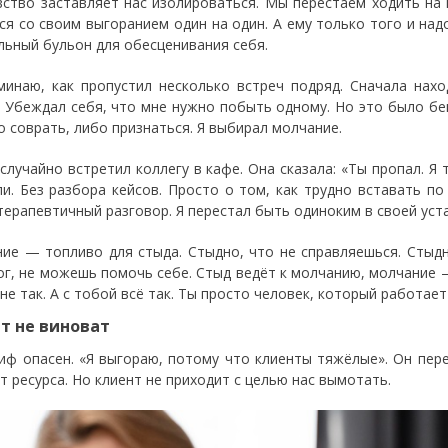
вство заставляет нас изолироваться. Мы перестаём ходить на
ся со своим выгоранием один на один. А ему только того и над
льный бульон для обесценивания себя.
минаю, как пропустил несколько встреч подряд. Сначала нах
. Убеждал себя, что мне нужно побыть одному. Но это было бег
о соврать, либо признаться. Я выбирал молчание.
случайно встретил коллегу в кафе. Она сказала: «Ты пропал. Я 
ли. Без разбора кейсов. Просто о том, как трудно вставать по
терапевтичный разговор. Я перестал быть одиноким в своей уст
ие — топливо для стыда. Стыдно, что не справляешься. Стыдн
ог, не можешь помочь себе. Стыд ведёт к молчанию, молчание 
не так. А с тобой всё так. Ты просто человек, который работает
т не виноват
иф опасен. «Я выгораю, потому что клиенты тяжёлые». Он пер
т ресурса. Но клиент не приходит с целью нас вымотать.