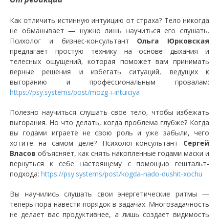
Как отличить истинную интуицию от страха? Тело никогда
не обманывает — нужно лишь научиться его слушать.
Психолог и бизнес-консультант
Ольга Юрковская
предлагает простую технику на основе дыхания и
телесных ощущений, которая поможет вам принимать
верные решения и избегать ситуаций, ведущих к
выгоранию и профессиональным провалам:
https://psy.systems/post/mozg-i-intuiciya
Полезно научиться слушать свое тело, чтобы избежать
выгорания. Но что делать, когда проблема глубже? Когда
вы годами играете не свою роль и уже забыли, чего
хотите на самом деле? Психолог-консультант
Сергей
Власов
объясняет, как снять накопленные годами маски и
вернуться к себе настоящему с помощью гештальт-
подхода:
https://psy.systems/post/kogda-nado-dushit-xochu
Вы научились слушать свои энергетические ритмы —
теперь пора навести порядок в задачах. Многозадачность
не делает вас продуктивнее, а лишь создает видимость