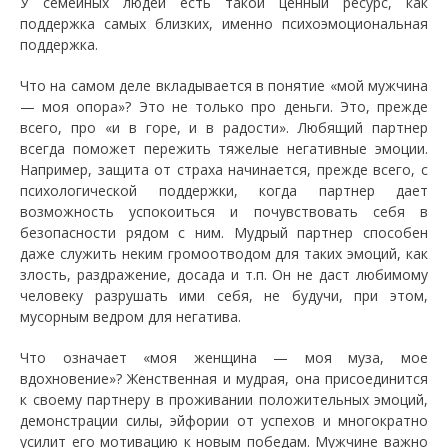
У семейных людей есть такой ценный ресурс, как
поддержка самых близких, именно психоэмоциональная
поддержка.
Что на самом деле вкладывается в понятие «мой мужчина
— моя опора»? Это не только про деньги. Это, прежде
всего, про «и в горе, и в радости». Любящий партнер
всегда поможет пережить тяжелые негативные эмоции.
Например, защита от страха начинается, прежде всего, с
психологической поддержки, когда партнер дает
возможность успокоиться и почувствовать себя в
безопасности рядом с ним. Мудрый партнер способен
даже служить неким громоотводом для таких эмоций, как
злость, раздражение, досада и т.п. Он не даст любимому
человеку разрушать ими себя, не будучи, при этом,
мусорным ведром для негатива.
Что означает «моя женщина — моя муза, мое
вдохновение»? Женственная и мудрая, она присоединится
к своему партнеру в проживании положительных эмоций,
демонстрации силы, эйфории от успехов и многократно
усилит его мотивацию к новым победам. Мужчине важно