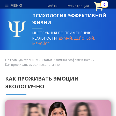
МЕНЮ
Войти
Регистрация
ПСИХОЛОГИЯ ЭФФЕКТИВНОЙ
ЖИЗНИ
ИНСТРУКЦИЯ ПО ПРИМЕНЕНИЮ
РЕАЛЬНОСТИ:
ДУМАЙ, ДЕЙСТВУЙ,
МЕНЯЙСЯ!
На главную страницу
Статьи
Личная эффективность
Как проживать эмоции экологично
КАК ПРОЖИВАТЬ ЭМОЦИИ
ЭКОЛОГИЧНО