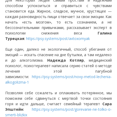
Для некоторых людей самым простым и надежным
способом успокоиться и справиться с чувствами
становится еда. Жирное, сладкое, мучное, хрустящее —
каждая разновидность пищи отвечает за свои эмоции. Как
начать «есть мозгом», то есть сознанием, а не
бессознательными привычками, рассказывает эксперт в
психологии снижения веса
Галина
Турецкая
:
https://psy.systems/post/avtoxomyak
Еще один, далеко не экологичный, способ убегания от
эмоций — искать спасение на дне бутылки, а там недалеко
и до алкоголизма.
Надежда Котляр
, медицинский
психолог, психотерапевт написала серию статей о методе
лечения этой пагубной
зависимости:
https://psy.systems/post/novy-metod-lechenia-
alkogolizma-1
Позволяя себе сожалеть и оплакивать потерянное, мы
поможем себе сдвинуться с мертвой точки состояния
горя и идти дальше, считает семейный терапевт
Сара
Эпштейн
:
https://psy.systems/post/gorevanie-ne-tolko-o-
smerti-blizkix