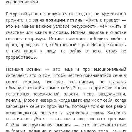
управление ими.
Ресурсный день не получится ни создать, ни эффективно
прожить, не заняв
позиции истины
. «Жить в правде» —
это не менее важное условие ресурсности, чем «жить в
счастье» или «жить в любви». Истина, любовь и счастье
связаны напрямую. Истина помогает победить любого
врага, прежде всего, собственный страх. Не встретившись
с ним лицом к лицу, не зайдя в него, страх не
проработаешь.
Позиция истины — это еще и про эмоциональный
интеллект, это о том, чтобы честно признаваться себе в
своих эмоциях, чувствах, состояниях, не пытаясь
обмануть хотя бы самое себя. Это — о принятии своих
негативных переживаний: злости, гнева, раздражения,
печали. Плохо и неверно, когда мы гоним их от себя, когда
запрещаем себе их проживать, потому что они все равно
возвращаются, но уже с удвоенной силой. Загонять
негатив поглубже — это, опять же, чревато срывами.
Любая деструктивная эмоция — это низкочастотные
вибрации, ведущие к разрушению нашего тела. Из них