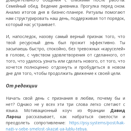
Семейный обед. Ведение дневника. Прогулка перед сном.
Анализ итогов дня в бизнес-планере. Ритуалы помогают
нам структурировать наш день, поддерживая тот порядок,
который нас устраивает.
И, напоследок, назову самый верный признак того, что
твой ресурсный день был прожит эффективно. Ты
засыпаешь быстро, спокойно, без тревожных «каруселей»
в голове, с чувством удовлетворения от сделанного, от
того, что удалось узнать или сделать нового, от того, что
хочется полноценно отдохнуть и пробудиться в новом
дне для того, чтобы продолжить движение к своей цели.
От редакции
Начать свой день с признания в любви, почему бы и
нет? Однако не у всех эти три слова легко слетают с
языка. Мотивационный коуч из Франции
Давид
Ларош
рассказывает, как набраться смелости и
преодолеть сопротивление:
https://psy.systems/post/kak-
najti-v-sebe-smelost-skazat-ya-lublu-tebya
.