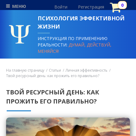
МЕНЮ
Войти
Регистрация
ПСИХОЛОГИЯ ЭФФЕКТИВНОЙ
ЖИЗНИ
ИНСТРУКЦИЯ ПО ПРИМЕНЕНИЮ
РЕАЛЬНОСТИ:
ДУМАЙ, ДЕЙСТВУЙ,
МЕНЯЙСЯ!
На главную страницу
Статьи
Личная эффективность
Твой ресурсный день: как прожить его правильно?
ТВОЙ РЕСУРСНЫЙ ДЕНЬ: КАК
ПРОЖИТЬ ЕГО ПРАВИЛЬНО?