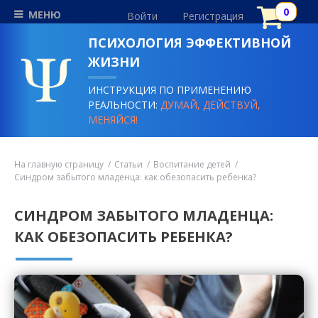
МЕНЮ
Войти
Регистрация
ПСИХОЛОГИЯ ЭФФЕКТИВНОЙ
ЖИЗНИ
ИНСТРУКЦИЯ ПО ПРИМЕНЕНИЮ
РЕАЛЬНОСТИ:
ДУМАЙ, ДЕЙСТВУЙ,
МЕНЯЙСЯ!
На главную страницу
Статьи
Воспитание детей
Синдром забытого младенца: как обезопасить ребенка?
СИНДРОМ ЗАБЫТОГО МЛАДЕНЦА:
КАК ОБЕЗОПАСИТЬ РЕБЕНКА?