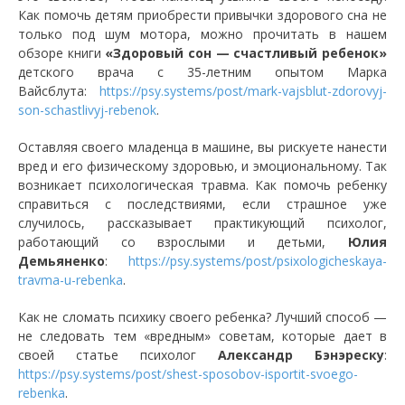
Как помочь детям приобрести привычки здорового сна не
только под шум мотора, можно прочитать в нашем
обзоре книги
«Здоровый сон — счастливый ребенок»
детского врача с 35-летним опытом Марка
Вайсблута:
https://psy.systems/post/mark-vajsblut-zdorovyj-
son-schastlivyj-rebenok
.
Оставляя своего младенца в машине, вы рискуете нанести
вред и его физическому здоровью, и эмоциональному. Так
возникает психологическая травма. Как помочь ребенку
справиться с последствиями, если страшное уже
случилось, рассказывает практикующий психолог,
работающий со взрослыми и детьми,
Юлия
Демьяненко
:
https://psy.systems/post/psixologicheskaya-
travma-u-rebenka
.
Как не сломать психику своего ребенка? Лучший способ —
не следовать тем «вредным» советам, которые дает в
своей статье психолог
Александр Бэнэреску
:
https://psy.systems/post/shest-sposobov-isportit-svoego-
rebenka
.