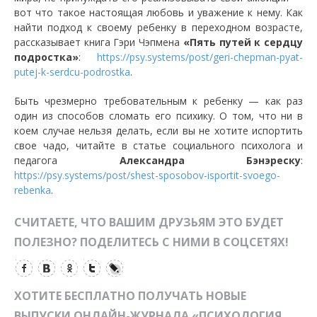
вот что такое настоящая любовь и уважение к нему. Как
найти подход к своему ребенку в переходном возрасте,
рассказывает книга Гэри Чэпмена
«Пять путей к сердцу
подростка»
:
https://psy.systems/post/geri-chepman-pyat-
putej-k-serdcu-podrostka
.
Быть чрезмерно требовательным к ребенку — как раз
один из способов сломать его психику. О том, что ни в
коем случае нельзя делать, если вы не хотите испортить
свое чадо, читайте в статье социального психолога и
педагога
Александра Бэнэреску
:
https://psy.systems/post/shest-sposobov-isportit-svoego-
rebenka
.
СЧИТАЕТЕ, ЧТО ВАШИМ ДРУЗЬЯМ ЭТО БУДЕТ
ПОЛЕЗНО? ПОДЕЛИТЕСЬ С НИМИ В СОЦСЕТЯХ!
ХОТИТЕ БЕСПЛАТНО ПОЛУЧАТЬ НОВЫЕ
ВЫПУСКИ ОНЛАЙН-ЖУРНАЛА «ПСИХОЛОГИЯ