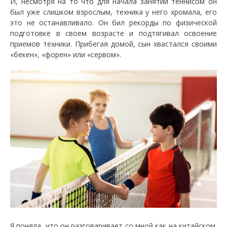
И, несмотря на то что для начала занятий теннисом он
был уже слишком взрослым, техника у него хромала, его
это не останавливало. Он бил рекорды по физической
подготовке в своем возрасте и подтягивал освоение
приемов техники. Прибегая домой, сын хвастался своими
«бекен», «форен» или «сервом».
Я поняла, что он разговаривает со мной как на китайском.