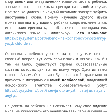
спортивных или академических навыков своего ребенка,
знание иностранного языка пригодится в любом случае.
Вот только далеко не каждый школьник жаждет зубрить
иностранные слова. Почему изучение другого языка
может вызывать у вашего ребенка сопротивление и как
его заинтересовать, объясняет преподаватель
английского языка и лингвокоуч
Тата Кононова
:
https://psy.systems/post/rebenok-ne-xochet-uchit-inostrannyj-
yazyk-chto-delat
.
Отправлять ребенка учиться за границу или нет —
сложный вопрос. Тут есть свои плюсы и минусы. Как бы
там ни было, существуют страны, образовательные
системы которых ценятся по всему миру. Одна из таких
стран — Англия. О нюансах обучения в этой стране можно
прочесть в интервью с
Юлией Колбасовой
, владелицей
лондонского агентства образовательных услуг:
https://psy.systems/post/intervju-otpravlyat-li-detej-uchitsya-v-
angliyu
.
Не давить на ребенка, не навязывать ему свое видение
мира, не принуждать его реализовывать свои амбиции —