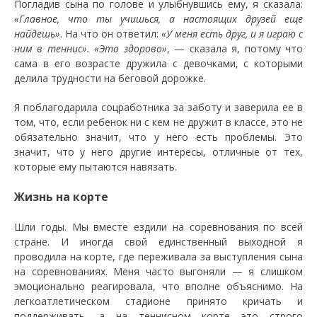
Погладив сына по голове и улыбнувшись ему, я сказала:
«Главное, что ты учишься, а настоящих друзей еще
найдешь»
. На что он ответил:
«У меня есть друг, и я играю с
ним в теннис». «Это здорово»
, — сказала я, потому что
сама в его возрасте дружила с девочками, с которыми
делила трудности на беговой дорожке.
Я поблагодарила соцработника за заботу и заверила ее в
том, что, если ребенок ни с кем не дружит в классе, это не
обязательно значит, что у него есть проблемы. Это
значит, что у него другие интересы, отличные от тех,
которые ему пытаются навязать.
Жизнь на корте
Шли годы. Мы вместе ездили на соревнования по всей
стране. И иногда свой единственный выходной я
проводила на корте, где переживала за выступления сына
на соревнованиях. Меня часто выгоняли — я слишком
эмоционально реагировала, что вполне объяснимо. На
легкоатлетическом стадионе принято кричать и
поддерживать, а на теннисном корте это строго