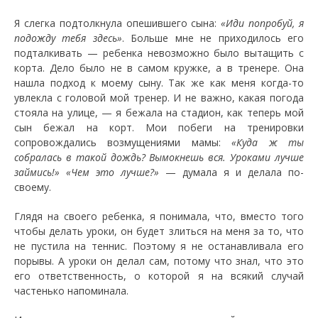
Я слегка подтолкнула опешившего сына:
«Иди попробуй, я
подожду тебя здесь»
. Больше мне не приходилось его
подталкивать — ребенка невозможно было вытащить с
корта. Дело было не в самом кружке, а в тренере. Она
нашла подход к моему сыну. Так же как меня когда-то
увлекла с головой мой тренер. И не важно, какая погода
стояла на улице, — я бежала на стадион, как теперь мой
сын бежал на корт. Мои побеги на тренировки
сопровождались возмущениями мамы:
«Куда ж ты
собралась в такой дождь? Вымокнешь вся. Уроками лучше
займись!» «Чем это лучше?»
— думала я и делала по-
своему.
Глядя на своего ребенка, я понимала, что, вместо того
чтобы делать уроки, он будет злиться на меня за то, что
не пустила на теннис. Поэтому я не останавливала его
порывы. А уроки он делал сам, потому что знал, что это
его ответственность, о которой я на всякий случай
частенько напоминала.