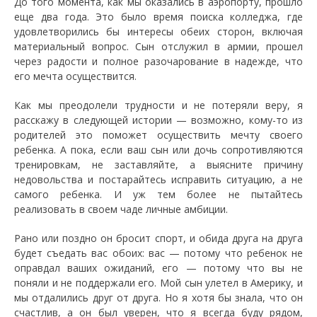
До того момента, как мы оказались в аэропорту, прошло
еще два года. Это было время поиска колледжа, где
удовлетворились бы интересы обеих сторон, включая
материальный вопрос. Сын отслужил в армии, прошел
через радости и полное разочарование в надежде, что
его мечта осуществится.
Как мы преодолели трудности и не потеряли веру, я
расскажу в следующей истории — возможно, кому-то из
родителей это поможет осуществить мечту своего
ребенка. А пока, если ваш сын или дочь сопротивляются
тренировкам, не заставляйте, а выясните причину
недовольства и постарайтесь исправить ситуацию, а не
самого ребенка. И уж тем более не пытайтесь
реализовать в своем чаде личные амбиции.
Рано или поздно он бросит спорт, и обида друга на друга
будет съедать вас обоих: вас — потому что ребенок не
оправдал ваших ожиданий, его — потому что вы не
поняли и не поддержали его. Мой сын улетел в Америку, и
мы отдалились друг от друга. Но я хотя бы знала, что он
счастлив, а он был уверен, что я всегда буду рядом,