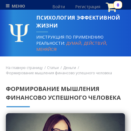
МЕНЮ
Войти
Регистрация
ПСИХОЛОГИЯ ЭФФЕКТИВНОЙ
ЖИЗНИ
ИНСТРУКЦИЯ ПО ПРИМЕНЕНИЮ
РЕАЛЬНОСТИ:
ДУМАЙ, ДЕЙСТВУЙ,
МЕНЯЙСЯ!
На главную страницу
Статьи
Деньги
Формирование мышления финансово успешного человека
ФОРМИРОВАНИЕ МЫШЛЕНИЯ
ФИНАНСОВО УСПЕШНОГО ЧЕЛОВЕКА