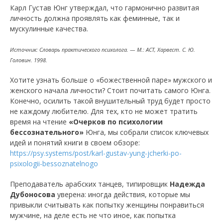
Карл Густав Юнг утверждал, что гармонично развитая
личность должна проявлять как феминные, так и
мускулинные качества.
Источник: Словарь практического психолога. — М.: АСТ, Харвест. С. Ю.
Головин. 1998.
Хотите узнать больше о «божественной паре» мужского и
женского начала личности? Стоит почитать самого Юнга.
Конечно, осилить такой внушительный труд будет просто
не каждому любителю. Для тех, кто не может тратить
время на чтение
«Очерков по психологии
бессознательного»
Юнга, мы собрали список ключевых
идей и понятий книги в своем обзоре:
https://psy.systems/post/karl-gustav-yung-jcherki-po-
psixologii-bessoznatelnogo
Преподаватель арабских танцев, типировщик
Надежда
Дубоносова
уверена: иногда действия, которые мы
привыкли считывать как попытку женщины понравиться
мужчине, на деле есть не что иное, как попытка