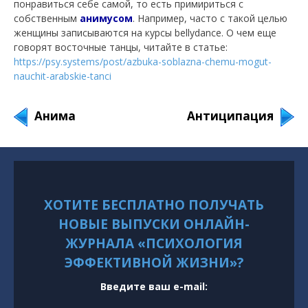
понравиться себе самой, то есть примириться с
собственным
анимусом
. Например, часто с такой целью
женщины записываются на курсы bellydance. О чем еще
говорят восточные танцы, читайте в статье:
https://psy.systems/post/azbuka-soblazna-chemu-mogut-
nauchit-arabskie-tanci
Анима
Антиципация
ХОТИТЕ БЕСПЛАТНО ПОЛУЧАТЬ
НОВЫЕ ВЫПУСКИ ОНЛАЙН-
ЖУРНАЛА «ПСИХОЛОГИЯ
ЭФФЕКТИВНОЙ ЖИЗНИ»?
Введите ваш e-mail: