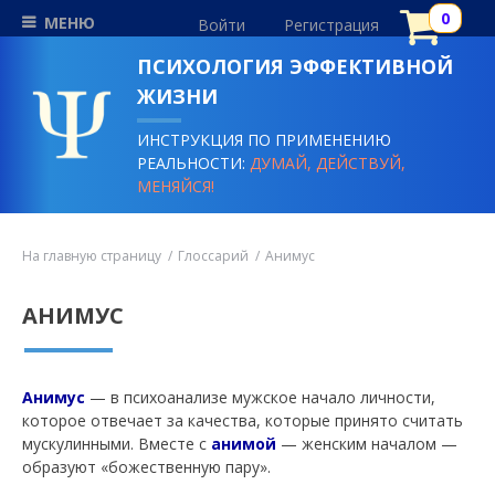
МЕНЮ
Войти
Регистрация
ПСИХОЛОГИЯ ЭФФЕКТИВНОЙ
ЖИЗНИ
ИНСТРУКЦИЯ ПО ПРИМЕНЕНИЮ
РЕАЛЬНОСТИ:
ДУМАЙ, ДЕЙСТВУЙ,
МЕНЯЙСЯ!
На главную страницу
Глоссарий
Анимус
АНИМУС
Анимус
— в психоанализе мужское начало личности,
которое отвечает за качества, которые принято считать
мускулинными. Вместе с
анимой
— женским началом —
образуют «божественную пару».