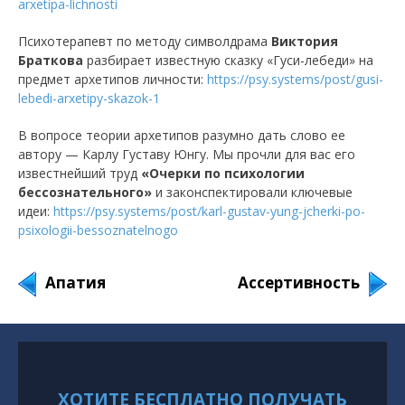
arxetipa-lichnosti
Психотерапевт по методу символдрама
Виктория
Браткова
разбирает известную сказку «Гуси-лебеди» на
предмет архетипов личности:
https://psy.systems/post/gusi-
lebedi-arxetipy-skazok-1
В вопросе теории архетипов разумно дать слово ее
автору — Карлу Густаву Юнгу. Мы прочли для вас его
известнейший труд
«Очерки по психологии
бессознательного»
и законспектировали ключевые
идеи:
https://psy.systems/post/karl-gustav-yung-jcherki-po-
psixologii-bessoznatelnogo
Апатия
Ассертивность
ХОТИТЕ БЕСПЛАТНО ПОЛУЧАТЬ