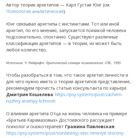
Автор теории архетипов — Карл Густав Юнг (см.
Психология аналитическая
).
Юнг связывал архетипы с инстинктами. Тот или иной
архетип, по его мнению, запускается психикой человека
подсознательно, спонтанно. Существуют различные
классификации архетипов — в теории, их может быть
любое количество.
Источник: Ч. Райкрофт. Критический словарь психоанализа. СПб., 1995
Чтобы разобраться в том, что такое архетип личности и
для чего нужно иметь о теории архетипов представление,
рекомендуем прочесть статью консультанта по карьере
Дмитрия Кошелева
:
https://psy.systems/post/zachem-
nuzhny-arxetipy-lichnosti
О влиянии архетипа Отца на жизнь человека на примере
«Братьев Карамазовых» Достоевского рассуждает
психолог и сказкотерапевт
Гражина Павловская
:
https://psy.systems/post/vsevlastnyj-otec-tenevye-storony-