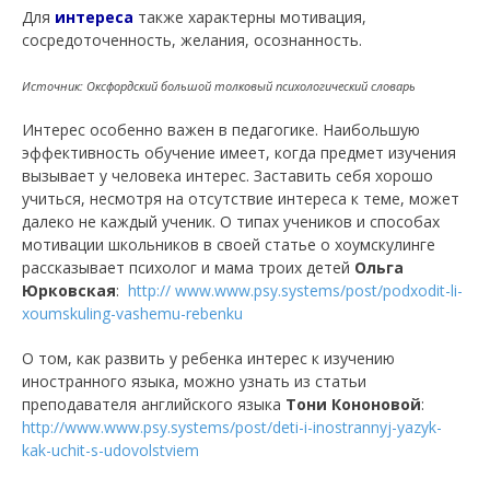
Для
интереса
также характерны мотивация,
сосредоточенность, желания, осознанность.
Источник: Оксфордский большой толковый психологический словарь
Интерес особенно важен в педагогике. Наибольшую
эффективность обучение имеет, когда предмет изучения
вызывает у человека интерес. Заставить себя хорошо
учиться, несмотря на отсутствие интереса к теме, может
далеко не каждый ученик. О типах учеников и способах
мотивации школьников в своей статье о хоумскулинге
рассказывает психолог и мама троих детей
Ольга
Юрковская
:
http:// www.www.psy.systems/post/podxodit-li-
xoumskuling-vashemu-rebenku
О том, как развить у ребенка интерес к изучению
иностранного языка, можно узнать из статьи
преподавателя английского языка
Тони Кононовой
:
http://www.www.psy.systems/post/deti-i-inostrannyj-yazyk-
kak-uchit-s-udovolstviem