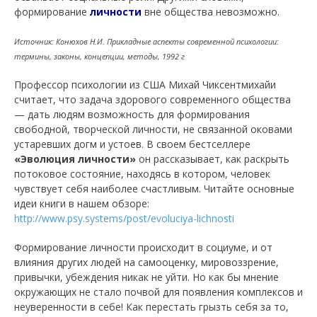
формирование
личности
вне общества невозможно.
Источник: Конюхов Н.И. Прикладные аспекты современной психологии:
термины, законы, концепции, методы, 1992 г
Профессор психологии из США Михай Чиксентмихайи
считает, что задача здорового современного общества
— дать людям возможность для формирования
свободной, творческой личности, не связанной оковами
устаревших догм и устоев. В своем бестселлере
«Эволюция личности»
он рассказывает, как раскрыть
потоковое состояние, находясь в котором, человек
чувствует себя наиболее счастливым. Читайте основные
идеи книги в нашем обзоре:
http://www.psy.systems/post/evoluciya-lichnosti
Формирование личности происходит в социуме, и от
влияния других людей на самооценку, мировоззрение,
привычки, убеждения никак не уйти. Но как бы мнение
окружающих не стало почвой для появления комплексов и
неуверенности в себе! Как перестать грызть себя за то,