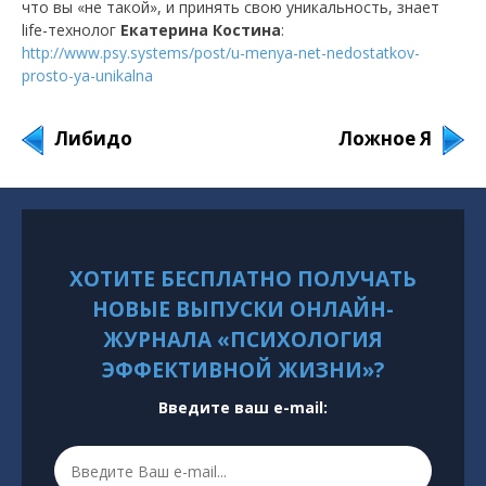
что вы «не такой», и принять свою уникальность, знает
life-технолог
Екатерина Костина
:
http://www.psy.systems/post/u-menya-net-nedostatkov-
prosto-ya-unikalna
Либидо
Ложное Я
ХОТИТЕ БЕСПЛАТНО ПОЛУЧАТЬ
НОВЫЕ ВЫПУСКИ ОНЛАЙН-
ЖУРНАЛА «ПСИХОЛОГИЯ
ЭФФЕКТИВНОЙ ЖИЗНИ»?
Введите ваш e-mail: