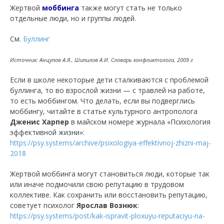
Жертвой
моббинга
также могут стать не только
отдельные люди, но и группы людей.
См.
Буллинг
Источник: Анцупов А.Я., Шипилов А.И. Словарь конфликтолога, 2009 г
Если в школе некоторые дети сталкиваются с проблемой
буллинга, то во взрослой жизни — с травлей на работе,
то есть моббингом. Что делать, если вы подверглись
моббингу, читайте в статье культурного антрополога
Дженис Харпер
в майском номере журнала «Психология
эффективной жизни»:
https://psy.systems/archive/psixologiya-effektivnoj-zhizni-maj-
2018
Жертвой моббинга могут становиться люди, которые так
или иначе подмочили свою репутацию в трудовом
коллективе. Как сохранить или восстановить репутацию,
советует психолог
Ярослав Вознюк
:
https://psy.systems/post/kak-ispravit-ploxuyu-reputaciyu-na-