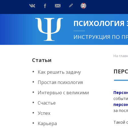
ПСИХОЛОГИЯ
ИНСТРУКЦИЯ ПО П
На глав
Статьи
ПЕР
Как решить задачу
Простая психология
Интервью с великими
Персо
событи
Счастье
персо
за пос
Успех
Такой 
Карьера