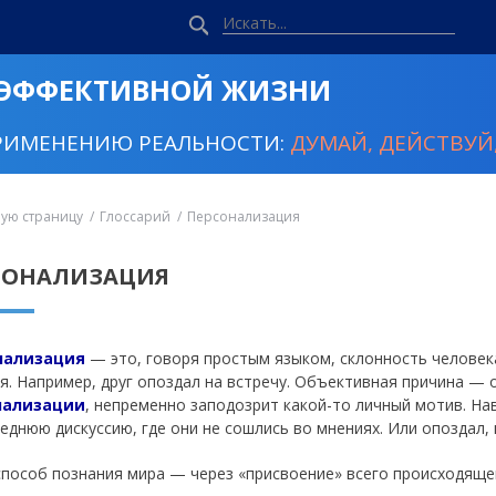
 ЭФФЕКТИВНОЙ ЖИЗНИ
РИМЕНЕНИЮ РЕАЛЬНОСТИ:
ДУМАЙ, ДЕЙСТВУЙ,
ную страницу
Глоссарий
Персонализация
СОНАЛИЗАЦИЯ
нализация
— это, говоря простым языком, склонность человек
я. Например, друг опоздал на встречу. Объективная причина — о
нализации
, непременно заподозрит какой-то личный мотив. Нав
леднюю дискуссию, где они не сошлись во мнениях. Или опоздал,
способ познания мира — через «присвоение» всего происходящег