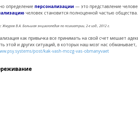
но определение
персонализации
— это представление человек
нализацию
человек становится полноценной частью общества.
 Жмуров В.А. Большая энциклопедия по психиатрии, 2-е изд., 2012 г.
ализация как привычка все принимать на свой счет мешает адек
ть этой и других ситуаций, в которых наш мозг нас обманывает
www.psy.systems/post/kak-vash-mozg-vas-obmanyvaet
ереживание