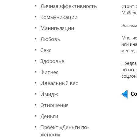
Личная эффективность
Стоит 
Майерс
Коммуникации
Источник
Манипуляции
Многие
Любовь
или ин
Секс
менее,
Здоровье
Предла
об осн
Фитнес
социон
Идеальный вес
С
Имидж
Отношения
Деньги
Проект «Деньги по-
женски»