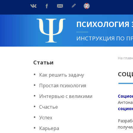
ПСИХОЛОГИЯ
ИНСТРУКЦИЯ ПО П
На глав
Статьи
СОЦ
Как решить задачу
Простая психология
Интервью с великими
Социо
Антона
Счастье
социо
Успех
Разраб
получи
Карьера