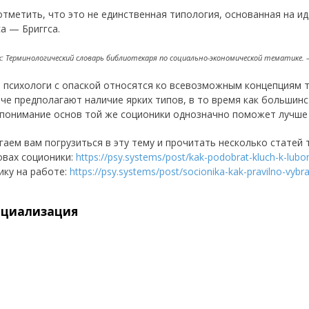
отметить, что это не единственная типология, основанная на ид
а — Бриггса.
: Терминологический словарь библиотекаря по социально-экономической тематике. —
 психологи с опаской относятся ко всевозможным концепциям ти
аче предполагают наличие ярких типов, в то время как большинс
 понимание основ той же соционики однозначно поможет лучше 
гаем вам погрузиться в эту тему и прочитать несколько стате
овах соционики:
https://psy.systems/post/kak-podobrat-kluch-k-lub
ику на работе:
https://psy.systems/post/socionika-kak-pravilno-vybrat-
оциализация