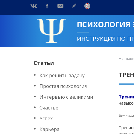
ПСИХОЛОГИЯ
ИНСТРУКЦИЯ ПО П
На глав
Статьи
ТРЕ
Как решить задачу
Простая психология
Интервью с великими
Трени
навыко
Счастье
Источник:
Успех
Тренин
Карьера
пользу