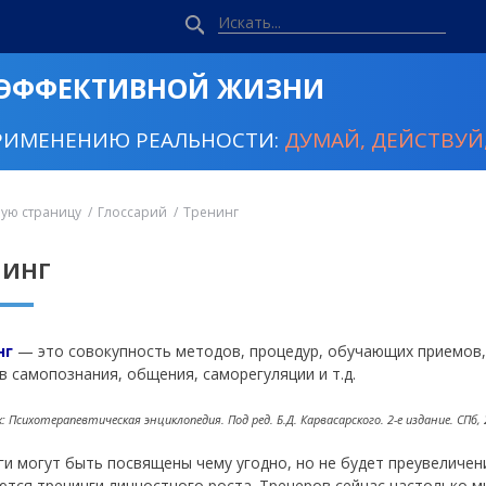
 ЭФФЕКТИВНОЙ ЖИЗНИ
РИМЕНЕНИЮ РЕАЛЬНОСТИ:
ДУМАЙ, ДЕЙСТВУЙ,
ную страницу
Глоссарий
Тренинг
НИНГ
нг
— это совокупность методов, процедур, обучающих приемов, 
в самопознания, общения, саморегуляции и т.д.
 Психотерапевтическая энциклопедия. Под ред. Б.Д. Карвасарского. 2-е издание. СПб, 
ги могут быть посвящены чему угодно, но не будет преувеличен
ются тренинги личностного роста. Тренеров сейчас настолько м