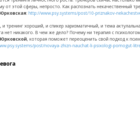
му от этой сферы, непросто. Как распознать некачественный тре
 Юрковская
:
http://www.psy.systems/post/10-priznakov-nekachestv
, и тренинг хороший, и спикер харизматичный, и тема актулальн
га нет никакого. В чем же дело? Почему ни терапия с психолого
 Юрковской
, которая поможет переоценить свой подход к псих
www.psy.systems/post/novaya-zhizn-nauchat-li-psixologi-pomogut-litre
евога