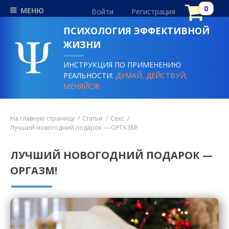
МЕНЮ
Войти
Регистрация
ПСИХОЛОГИЯ ЭФФЕКТИВНОЙ
ЖИЗНИ
ИНСТРУКЦИЯ ПО ПРИМЕНЕНИЮ
РЕАЛЬНОСТИ:
ДУМАЙ, ДЕЙСТВУЙ,
МЕНЯЙСЯ!
На главную страницу
Статьи
Секс
Лучший новогодний подарок — ОРГАЗМ!
ЛУЧШИЙ НОВОГОДНИЙ ПОДАРОК —
ОРГАЗМ!