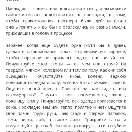
Прелюдия — совместная подготовка к сексу, а вы можете
самостоятельно подготовиться к прелюдии, к тому,
чтобы прикосновения партнера были действительно
очень приятны и вы бы не отвлекались на разные мысли,
приходящие в голову в процессе.
Заранее, когда еще будете одна (хотя бы в душе),
сделайте «сканирование тела». Потренируйтесь заранее,
чтобы партнеру не пришлось ждать вас целый час.
Почувствуйте свои стопы — на чем они стоят? На
твердом, мягком, холодном или теплом полу. Как они себя
ощущают? Почувствуйте икры, колени, заднюю
поверхность бедра и попу, если вы в этот момент сидите.
Ощутите попой кресло. Приятно ли вам сидеть или
некомфортно? Ощутите свою промежность, живот,
поясницу, спину. Почувствуйте, как одежда прикасается к
коже. Прохладно вам или тепло, приятно и нет? Ощутите
свои плечи, грудь, руки, шею сзади и спереди. Затылок,
темя, виски, лоб, а также лицо. Прикройте глаза и
почувствуйте, расслаблены мышцы вокруг глаз и в глубине
глазниц или напряжены. Почувствуйте щеки, рот, нижнюю