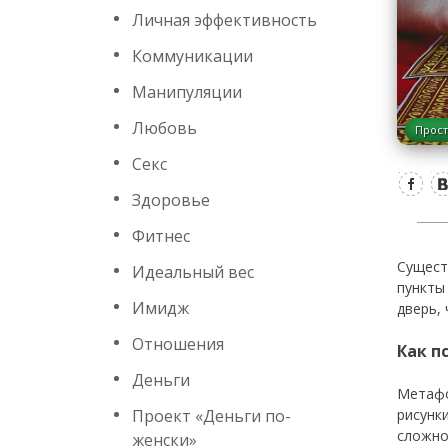
Личная эффективность
Коммуникации
Манипуляции
Любовь
Прост
Секс
Здоровье
Фитнес
Сущест
Идеальный вес
пункты
Имидж
дверь,
Отношения
Как п
Деньги
Метафо
Проект «Деньги по-
рисунк
сложно
женски»