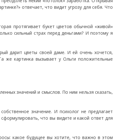
я преодолеть некий «потолок» заработка. Открывая
артинке?» отвечает, что видит угрозу для себя. Что
оторая протягивает букет цветов обычной «живой»
только сильный страх перед деньгами? И поэтому я
орый дарит цветы своей даме. И ей очень хочется,
Та же картинка вызывает у Ольги положительные
ленных значений и смыслов. По ним нельзя сказать,
 собственное значение. И психолог не предлагает
 сформулировать, что вы видите и какой ответ для
росы: какое будущее вы хотите, что важно в этом