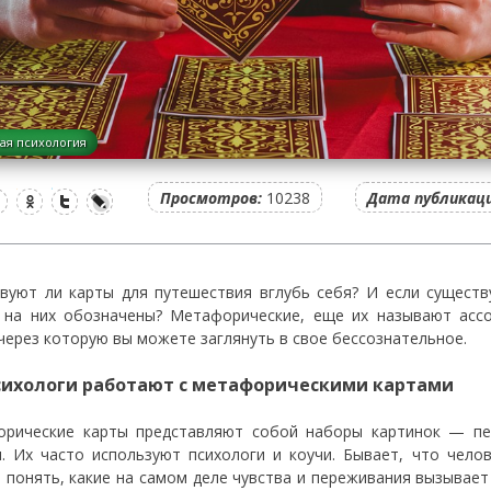
ая психология
Просмотров:
10238
Дата публикаци
вуют ли карты для путешествия вглубь себя? И если существу
 на них обозначены? Метафорические, еще их называют ассо
 через которую вы можете заглянуть в свое бессознательное.
сихологи работают с метафорическими картами
рические карты представляют собой наборы картинок — пей
и. Их часто используют психологи и коучи. Бывает, что чело
 понять, какие на самом деле чувства и переживания вызывает 