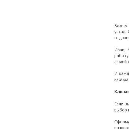
Бизнес
устал.
отдохн
Иван, 
работу
людей 
И кажд
изобра
Как и
Если в
выбор 
Сформу
разверн