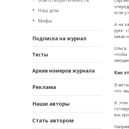
Благотворительность
Сергею
очеред
Наш дом
если у 
Мифы
А на к
руке. 
никак 
Подписка на журнал
Ольга,
Тесты
чтобы 
эмоции
Архив номеров журнала
Как э
В мета
Реклама
что «в
В этих
Наши авторы
готову
вас кро
Стать автором
Наприм