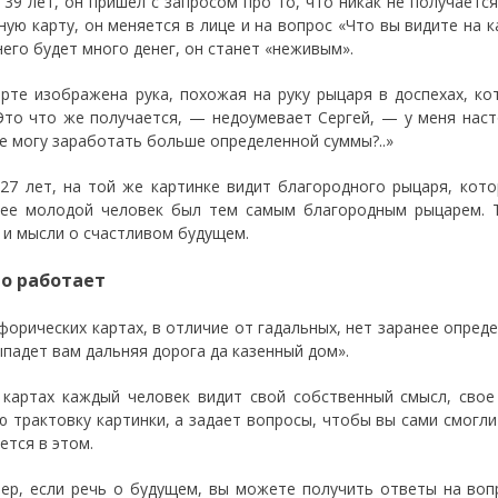
 39 лет, он пришел с запросом про то, что никак не получаетс
ную карту, он меняется в лице и на вопрос «Что вы видите на к
него будет много денег, он станет «неживым».
арте изображена рука, похожая на руку рыцаря в доспехах, к
«Это что же получается, — недоумевает Сергей, — у меня нас
не могу заработать больше определенной суммы?..»
 27 лет, на той же картинке видит благородного рыцаря, кот
ее молодой человек был тем самым благородным рыцарем. 
 и мысли о счастливом будущем.
то работает
форических картах, в отличие от гадальных, нет заранее опреде
ыпадет вам дальняя дорога да казенный дом».
 картах каждый человек видит свой собственный смысл, свое
ю трактовку картинки, а задает вопросы, чтобы вы сами смогли
ется в этом.
ер, если речь о будущем, вы можете получить ответы на воп