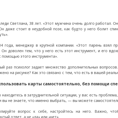
-леди Светлана, 38 лет. «Этот мужчина очень долго работал. О
 Он даже стоит в неудобной позе, как будто у него болит спи
уть».
34 года, менеджер в крупной компании. «Этот парень взял п
. Он доволен тем, что у него есть этот инструмент, и его вдо
с помощью этого инструмента».
ый раз психолог задает множество дополнительных вопросов. 
жено на рисунке? Как это связано с тем, что есть в вашей реаль
спользовать карты самостоятельно, без помощи сп
ы находитесь в затруднительной ситуации, у вас есть проблема
и вы не знаете, что именно выбрать, — вы можете самостоятел
лируйте вопрос к себе, настройтесь на него. Важно, чт
утый ответ, а не «да» или «нет».