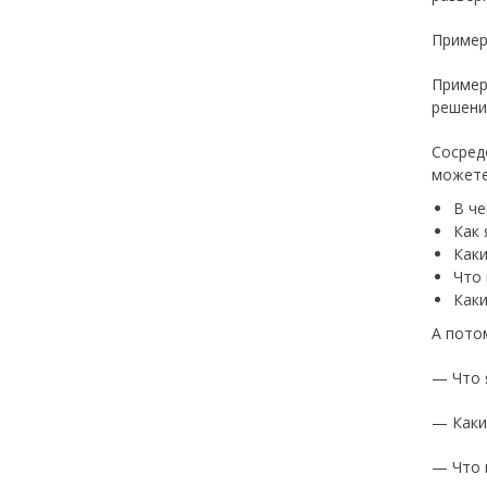
Пример
Пример
решени
Сосред
можете
В че
Как 
Каки
Что
Каки
А пото
— Что 
— Каки
— Что 