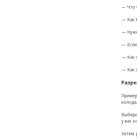
— Что 
— Как 
— Нужн
— Если
— Как 
— Как 
Разре
Пример
колода
Выбери
у вас 
Затем 