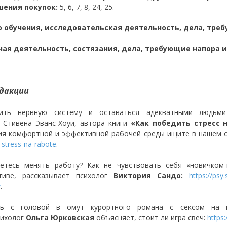
шения покупок:
5, 6, 7, 8, 24, 25.
о обучения, исследовательская деятельность, дела, тр
ная деятельность, состязания, дела, требующие напора 
дакции
нить нервную систему и оставаться адекватными людьм
 Стивена Эванс-Хоуи, автора книги
«Как победить стресс н
ия комфортной и эффективной рабочей среды ищите в нашем 
-stress-na-rabote
.
етесь менять работу? Как не чувствовать себя «новичком
тиве, рассказывает психолог
Виктория Сандо:
https://psy
v
.
ть с головой в омут курортного романа с сексом на 
сихолог
Ольга Юрковская
объясняет, стоит ли игра свеч:
https