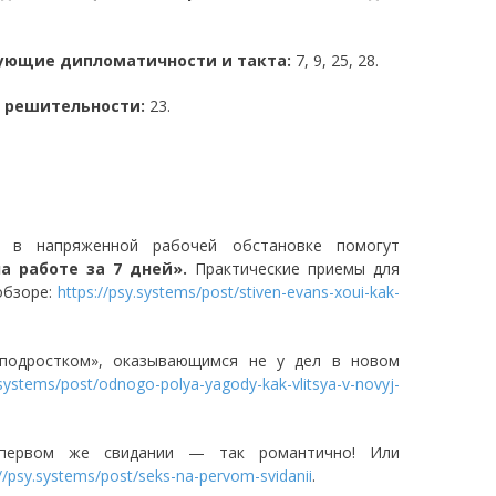
ебующие дипломатичности и такта:
7, 9, 25, 28.
и решительности:
23.
и в напряженной рабочей обстановке помогут
а работе за 7 дней».
Практические приемы для
обзоре:
https://psy.systems/post/stiven-evans-xoui-kak-
-подростком», оказывающимся не у дел в новом
.systems/post/odnogo-polya-yagody-kak-vlitsya-v-novyj-
первом же свидании — так романтично! Или
://psy.systems/post/seks-na-pervom-svidanii
.