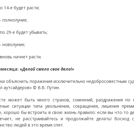
по 14-е будет расти;
— полнолуние;
 по 29-е будет убывать;
— новолуние;
 вновь начнет расти.
 месяца:
«Делай смело свое дело!»
ки объяснить поражения исключительно недобросовестным суд
л аутсайдеров» © В.В. Путин.
сте может быть много страхов, сомнений, раздражения по 
тные ситуации типа увольнения, сокращения, лишения прем
е, хорошо бы встроить в свою жизнь правило: если вы что-то де
ечает, не расстраивайтесь и продолжайте делать! Восход
нство людей в это время спят.