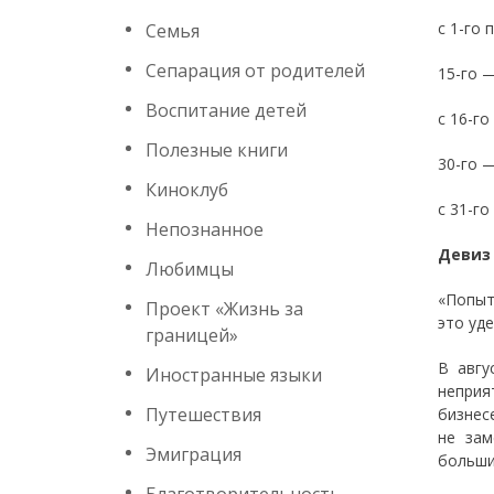
с 1-го 
Семья
Сепарация от родителей
15-го 
Воспитание детей
с 16-го
Полезные книги
30-го 
Киноклуб
с 31-го
Непознанное
Девиз
Любимцы
«Попыт
Проект «Жизнь за
это уде
границей»
В авгу
Иностранные языки
неприя
Путешествия
бизнес
не зам
Эмиграция
больши