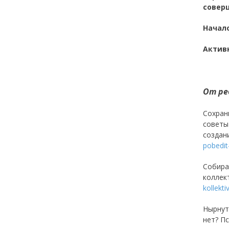
совер
Начал
Актив
От ре
Сохра
советы
создан
pobedit
Собира
коллек
kollekti
Нырну
нет? П