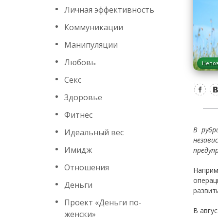
Личная эффективность
Коммуникации
Манипуляции
Любовь
Непо
Секс
Здоровье
Фитнес
В рубр
Идеальный вес
незави
Имидж
предуп
Отношения
Наприм
операц
Деньги
развит
Проект «Деньги по-
В авгус
женски»