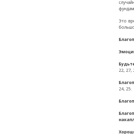
случай
фундам
Это вр
большо
Благо
Эмоции
Будьт
22, 27, 
Благо
24, 25.
Благоп
Благо
накапл
Хорош