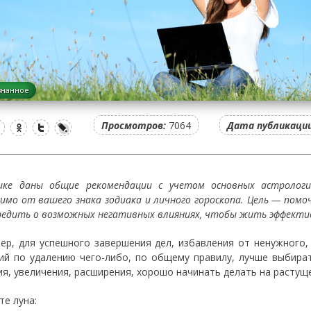
знанное
Просмотров:
7064
Дата публикации
ике даны общие рекомендации с учетом основных астролог
симо от вашего знака зодиака и личного гороскопа. Цель — помо
редить о возможных негативных влияниях, чтобы жить эффектив
ер, для успешного завершения дел, избавления от ненужного,
ий по удалению чего-либо, по общему правилу, лучше выбират
ия, увеличения, расширения, хорошо начинать делать на растущ
те луна: