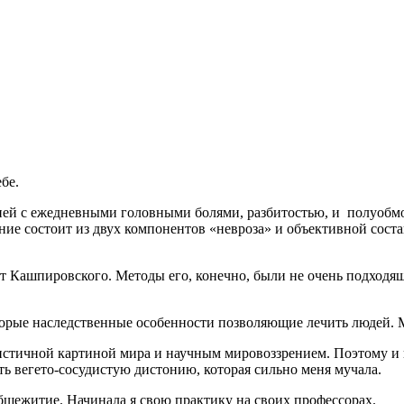
бе.
тонией с ежедневными головными болями, разбитостью, и полуо
вание состоит из двух компонентов «невроза» и объективной со
т Кашпировского. Методы его, конечно, были не очень подходящ
оторые наследственные особенности позволяющие лечить людей.
листичной картиной мира и научным мировоззрением. Поэтому и 
ть вегето-сосудистую дистонию, которая сильно меня мучала.
бщежитие. Начинала я свою практику на своих профессорах.