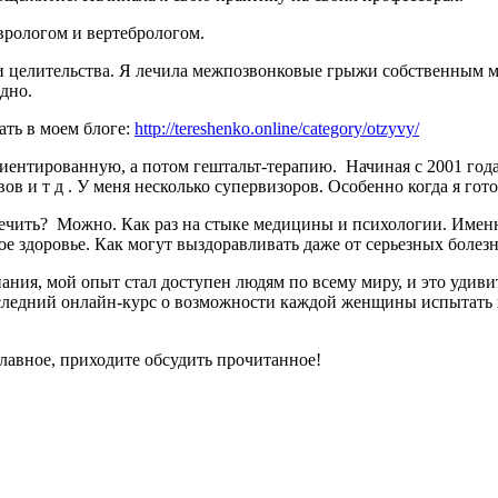
врологом и вертебрологом.
целительства. Я лечила межпозвонковые грыжи собственным ме
дно.
ть в моем блоге:
http://tereshenko.online/category/otzyvy/
риентированную, а потом гештальт-терапию. Начиная с 2001 года
 и т д . У меня несколько супервизоров. Особенно когда я гот
вылечить? Можно. Как раз на стыке медицины и психологии. Имен
е здоровье. Как могут выздоравливать даже от серьезных болез
ания, мой опыт стал доступен людям по всему миру, и это удиви
оследний онлайн-курс о возможности каждой женщины испытать 
главное, приходите обсудить прочитанное!