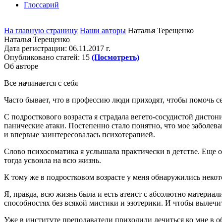
Глоссарий
На главную страницу
Наши авторы
Наталья Терещенко
Наталья Терещенко
Дата регистрации:
06.11.2017 г.
Опубликовано статей:
15
(Посмотреть)
Об авторе
Все начинается с себя
Часто бывает, что в профессию люди приходят, чтобы помочь се
С подросткового возраста я страдала вегето-сосудистой дис
панические атаки. Постепенно стало понятно, что мое заболе
и впервые заинтересовалась психотерапией.
Слово психосоматика я услышала практически в детстве. Еще о
тогда усвоила на всю жизнь.
К тому же в подростковом возрасте у меня обнаружились нек
Я, правда, всю жизнь была и есть атеист с абсолютно материа
способностях без всякой мистики и эзотерики. И чтобы вылечи
Уже в институте преподаватели приходили лечиться ко мне в о