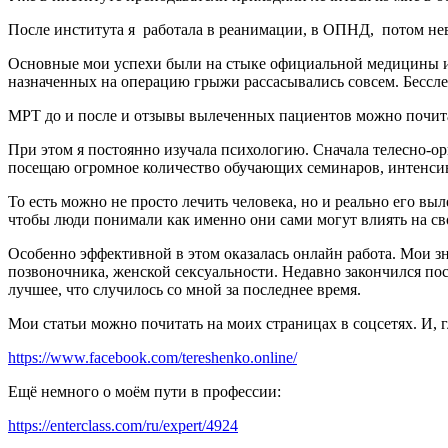
После института я работала в реанимации, в ОПНД, потом не
Основные мои успехи были на стыке официальной медицины и 
назначенных на операцию грыжи рассасывались совсем. Бессле
МРТ до и после и отзывы вылеченных пациентов можно почита
При этом я постоянно изучала психологию. Сначала телесно-о
посещаю огромное количество обучающих семинаров, интенсивов
То есть можно не просто лечить человека, но и реально его 
чтобы люди понимали как именно они сами могут влиять на сво
Особенно эффективной в этом оказалась онлайн работа. Мои зн
позвоночника, женской сексуальности. Недавно закончился п
лучшее, что случилось со мной за последнее время.
Мои статьи можно почитать на моих страницах в соцсетях. И, 
https://www.facebook.com/tereshenko.online/
Ещё немного о моём пути в профессии:
https://enterclass.com/ru/expert/4924