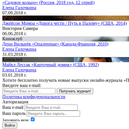
«Садовое кольцо» (Россия, 2018 год, 12 серий)
Елена Галочкина
07.09.2018 г.
Киноклуб
Джейсон Момоа «Дорога чести / Путь в Палому» (США, 2014)
Виктория Самира
06.06.2018 г.
Киноклуб
Дени Вильнёв «Опаленные» (Канада-Франция, 2010)
Елена Галочкина
31.03.2018 г.
Киноклуб
Майкл Лессак «Карточный домик» (США, 1992)
Елена Галочкина
03.01.2018 г.
Хотите бесплатно получать новые выпуски онлайн-журнала «
Введите ваш e-mail:
Получать журнал!
Политика конфиденциальности
Авторизация
Ваш e-mail
Ваш пароль
Запомнить меня
Войти