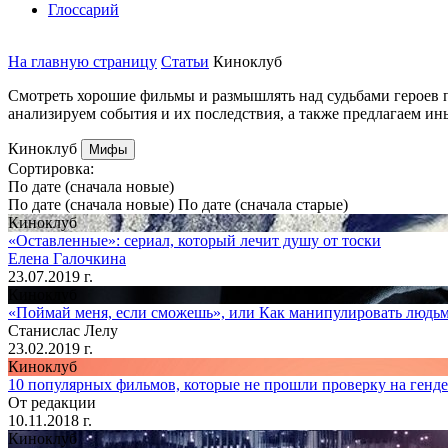
Глоссарий
На главную страницу
Статьи
Киноклуб
Смотреть хорошие фильмы и размышлять над судьбами героев по
анализируем события и их последствия, а также предлагаем и
Киноклуб
Мифы
Cортировка:
По дате (сначала новые)
По дате (сначала новые)
По дате (сначала старые)
Киноклуб
«Оставленные»: сериал, который лечит душу от тоски
Елена Галочкина
23.07.2019 г.
Киноклуб
«Поймай меня, если сможешь», или Как манипулировать людь
Станислас Лелу
23.02.2019 г.
Киноклуб
10 популярных фильмов, которые не прошли проверку на генде
От редакции
10.11.2018 г.
Киноклуб