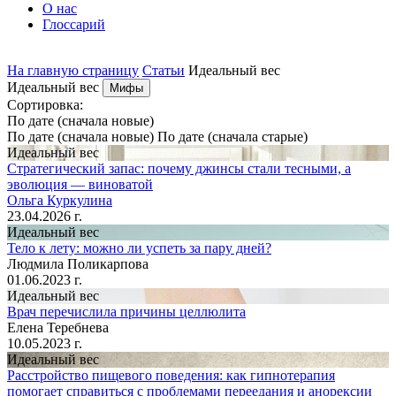
О нас
Глоссарий
На главную страницу
Статьи
Идеальный вес
Идеальный вес
Мифы
Cортировка:
По дате (сначала новые)
По дате (сначала новые)
По дате (сначала старые)
Идеальный вес
Стратегический запас: почему джинсы стали тесными, а
эволюция — виноватой
Ольга Куркулина
23.04.2026 г.
Идеальный вес
Тело к лету: можно ли успеть за пару дней?
Людмила Поликарпова
01.06.2023 г.
Идеальный вес
Врач перечислила причины целлюлита
Елена Теребнева
10.05.2023 г.
Идеальный вес
Расстройство пищевого поведения: как гипнотерапия
помогает справиться с проблемами переедания и анорексии