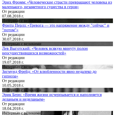
Эрих Фромм: «Человеческие страсти превращают человека из
маленького, незаметного существа в героя»
От редакции
07.08.2018 г.
Интервью с великими
Фритц Перлз: «Тревога — это напряжение между "сейчас" и
"потом"»
От редакции
30.07.2018 г.
Интервью с великими
Лев Выготский: «Человек всякую минуту полон
неосуществившихся возможностей»
От редакции
19.07.2018 г.
Интервью с великими
Зигмунд Фрейд: «От влюбленности явно недалеко до
гипноза»
От редакции
10.05.2018 г.
Интервью с великими
Эрик Берн: «Время жизни исчерпывается и наполняется
деланьем и неделаньем»
От редакции
18.04.2018 г.
Интервью с великими