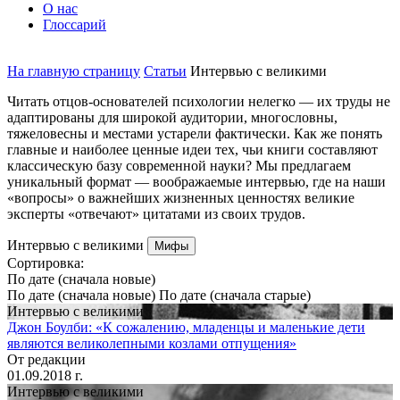
О нас
Глоссарий
На главную страницу
Статьи
Интервью с великими
Читать отцов-основателей психологии нелегко — их труды не
адаптированы для широкой аудитории, многословны,
тяжеловесны и местами устарели фактически. Как же понять
главные и наиболее ценные идеи тех, чьи книги составляют
классическую базу современной науки? Мы предлагаем
уникальный формат — воображаемые интервью, где на наши
«вопросы» о важнейших жизненных ценностях великие
эксперты «отвечают» цитатами из своих трудов.
Интервью с великими
Мифы
Cортировка:
По дате (сначала новые)
По дате (сначала новые)
По дате (сначала старые)
Интервью с великими
Джон Боулби: «К сожалению, младенцы и маленькие дети
являются великолепными козлами отпущения»
От редакции
01.09.2018 г.
Интервью с великими