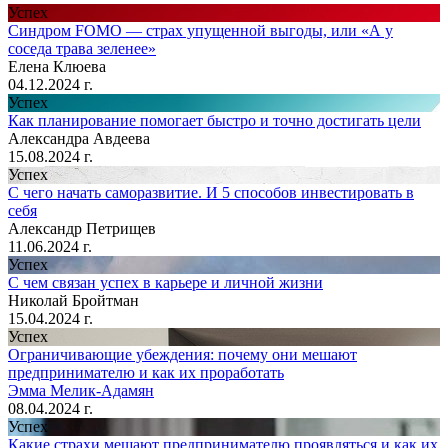
Успех
Синдром FOMO — страх упущенной выгоды, или «А у
соседа трава зеленее»
Елена Клюева
04.12.2024 г.
Успех
Как планирование помогает быстро и точно достигать цели
Александра Авдеева
15.08.2024 г.
Успех
С чего начать саморазвитие. И 5 способов инвестировать в
себя
Александр Петрищев
11.06.2024 г.
Успех
С чем связан успех в карьере и личной жизни
Николай Бройтман
15.04.2024 г.
Успех
Ограничивающие убеждения: почему они мешают
предпринимателю и как их проработать
Эмма Мелик-Адамян
08.04.2024 г.
Успех
Какие страхи мешают предпринимателю проявляться и как их