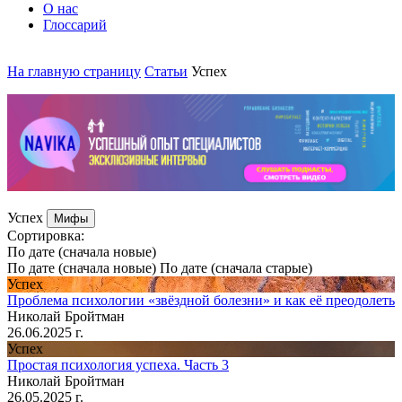
О нас
Глоссарий
На главную страницу
Статьи
Успех
Успех
Мифы
Cортировка:
По дате (сначала новые)
По дате (сначала новые)
По дате (сначала старые)
Успех
Проблема психологии «звёздной болезни» и как её преодолеть
Николай Бройтман
26.06.2025 г.
Успех
Простая психология успеха. Часть 3
Николай Бройтман
26.05.2025 г.