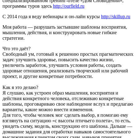
специализированном тренинг-отеле «Дом Сновидений»,
программы туров здесь
http://ourfield.ru
C 2014 года я веду вебинары и он-лайн курсы
http://skillup.ru
Моя работа — разрушать застывшие шаблоны восприятия,
мышления, действия, и конструировать новые гибкие
стратегии.
Что это даёт?
Свободный ум, готовый к решению простых прагматических
задач: улучшить здоровье, повысить качество жизни,
увеличить заработок, улучшить условия работы, создать
здоровые отношения, реализовать творческий или рабочий
проект, и другие конкретные потребности.
Как я это делаю?
Я слушаю, как устроен образ мышления, восприятия и
действия конкретного человека, отслеживаю конкретные
шаблоны, проговариваю свое наблюдение вслух и предлагаю
варианты, какие можно внести изменения.
Для того, чтобы человек мог сделать выбор, я помогаю ему
взглянуть на ситуацию «с высоты птичьего полета», то есть,
увидеть схему, модель, конструкцию его шаблона. Дальше —
домашние задания для отработки навыков самостоятельного
выслеживания клиентом своих схем, навыков принятия