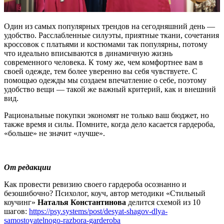
Один из самых популярных трендов на сегодняшний день —
удобство. Расслабленные силуэты, приятные ткани, сочетания
кроссовок с платьями и костюмами так популярны, потому
что идеально вписываются в динамичную жизнь
современного человека. К тому же, чем комфортнее вам в
своей одежде, тем более уверенно вы себя чувствуете. С
помощью одежды мы создаем впечатление о себе, поэтому
удобство вещи — такой же важный критерий, как и внешний
вид.
Рациональные покупки экономят не только ваш бюджет, но
также время и силы. Помните, когда дело касается гардероба,
«больше» не значит «лучше».
От редакции
Как провести ревизию своего гардероба осознанно и
безошибочно? Психолог, коуч, автор методики «Стильный
коучинг»
Наталья Константинова
делится схемой из 10
шагов:
https://psy.systems/post/desyat-shagov-dlya-
samostoyatelnogo-razbora-garderoba