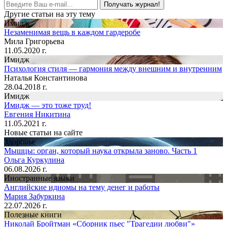
Получать журнал!
Другие статьи на эту тему
Имидж
Незаменимая вещь в каждом гардеробе
Мила Григорьева
11.05.2020 г.
Имидж
Психология стиля — гармония между внешним и внутренним
Наталья Константинова
28.04.2018 г.
Имидж
Имидж — это тоже труд!
Евгения Никитина
11.05.2021 г.
Новые статьи на сайте
Здоровье
Мышцы: орган, который наука открыла заново. Часть 1
Ольга Куркулина
06.08.2026 г.
Иностранные языки
Английские идиомы на тему денег и работы
Мария Забуркина
22.07.2026 г.
Полезные книги
Николай Бройтман «Сборник пьес "Трагедии любви"»