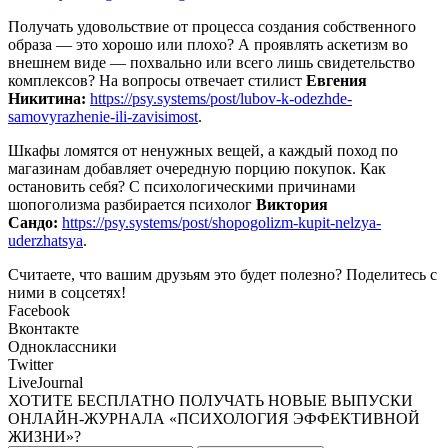
Получать удовольствие от процесса создания собственного
образа — это хорошо или плохо? А проявлять аскетизм во
внешнем виде — похвально или всего лишь свидетельство
комплексов? На вопросы отвечает стилист
Евгения
Никитина:
https://psy.systems/post/lubov-k-odezhde-
samovyrazhenie-ili-zavisimost
.
Шкафы ломятся от ненужных вещей, а каждый поход по
магазинам добавляет очередную порцию покупок. Как
остановить себя? С психологическими причинами
шопоголизма разбирается психолог
Виктория
Сандо:
https://psy.systems/post/shopogolizm-kupit-nelzya-
uderzhatsya
.
Считаете, что вашим друзьям это будет полезно? Поделитесь с
ними в соцсетях!
Facebook
Вконтакте
Одноклассники
Twitter
LiveJournal
ХОТИТЕ БЕСПЛАТНО ПОЛУЧАТЬ НОВЫЕ ВЫПУСКИ
ОНЛАЙН-ЖУРНАЛА «ПСИХОЛОГИЯ ЭФФЕКТИВНОЙ
ЖИЗНИ»?