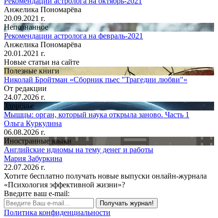
Рекомендации астролога на октябрь-2021
Анжелика Пономарёва
20.09.2021 г.
Непознанное
Рекомендации астролога на февраль-2021
Анжелика Пономарёва
20.01.2021 г.
Новые статьи на сайте
Полезные книги
Николай Бройтман «Сборник пьес "Трагедии любви"»
От редакции
24.07.2026 г.
Здоровье
Мышцы: орган, который наука открыла заново. Часть 1
Ольга Куркулина
06.08.2026 г.
Иностранные языки
Английские идиомы на тему денег и работы
Мария Забуркина
22.07.2026 г.
Хотите бесплатно получать новые выпуски онлайн-журнала
«Психология эффективной жизни»?
Введите ваш e-mail:
Получать журнал!
Политика конфиденциальности