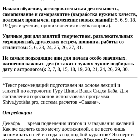
Начало обучения, исследовательская деятельность,
самопознание и саморазвитие (выработка нужных качеств,
полезных привычек, применение новых знаний):
5, 6, 9, 18,
19 (для изучения, проникновения вглубь вопроса).
Удачные дни для занятий творчеством, развлекательных
мероприятий, дружеских встреч, шопинга, работы со
стилистом:
5, 6, 23, 24, 25, 26, 27, 31.
Не самые подходящие дни для начала особо значимых,
жизненно важных дел (в таких случаях лучше подбирать
дату с астрологом):
2, 7, 8, 15, 18, 19, 20, 21, 24, 26, 29, 30.
*Текст рекомендаций подготовлен на основе лекций и
занятий по астрологии Гуру Шивы Вакья Сидха Баба. Для
составления гороскопов использована программа
Shiva.jyotisha.pro, система расчетов «Сааяна».
От редакции
Декабрь — время подведения итогов и загадывания желаний.
Как же сделать свою мечту достижимой, а не всего лишь
вспоминать о ней из года в год под бой курантов? Эксперт и