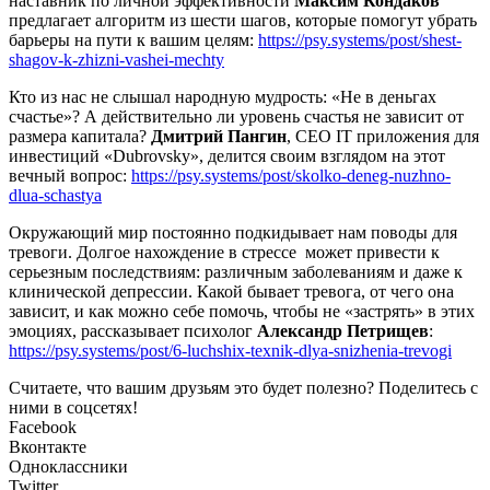
наставник по личной эффективности
Максим Кондаков
предлагает алгоритм из шести шагов, которые помогут убрать
барьеры на пути к вашим целям:
https://psy.systems/post/shest-
shagov-k-zhizni-vashei-mechty
Кто из нас не слышал народную мудрость: «Не в деньгах
счастье»? А действительно ли уровень счастья не зависит от
размера капитала?
Дмитрий Пангин
, CEO IT приложения для
инвестиций «Dubrovsky», делится своим взглядом на этот
вечный вопрос:
https://psy.systems/post/skolko-deneg-nuzhno-
dlua-schastya
Окружающий мир постоянно подкидывает нам поводы для
тревоги. Долгое нахождение в стрессе может привести к
серьезным последствиям: различным заболеваниям и даже к
клинической депрессии. Какой бывает тревога, от чего она
зависит, и как можно себе помочь, чтобы не «застрять» в этих
эмоциях, рассказывает психолог
Александр Петрищев
:
https://psy.systems/post/6-luchshix-texnik-dlya-snizhenia-trevogi
Считаете, что вашим друзьям это будет полезно? Поделитесь с
ними в соцсетях!
Facebook
Вконтакте
Одноклассники
Twitter