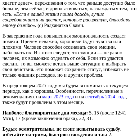
хватит денег», переживания о том, что раньше доступно было
больше, чем сейчас, и довольствоваться, наслаждаться тем, что
есть.
«Если в вашей жизни пошел дождь, лучше
сосредоточится на цветах, которые расцветут, благодаря
этому дождю».
(с) Радханатха Свами.
В завершение года повышенная эмоциональность создаст
помехи. Причем неважно, хорошими будут чувства или
плохими. Человек способен осознавать свои эмоции,
наблюдать их. Из этого следует, что эмоции — не равно
человек, их возможно отделять от себя. Если это удастся
сделать, то вы сможете встать выше ситуации и выбирать
свои действия. Это поможет сохранить статус, избежать не
только лишних расходов, но и других проблем.
В предстоящем 2025 году мы будем вспоминать о текущем
периоде, как о хорошем. Особенности, перечисленные в
рекомендациях на
март 2023 года
и на
сентябрь 2024 года
,
также будут проявлены в этом месяце.
Наиболее благоприятные дни месяца:
5, 15 (после 12:41
Мск), 17 (кроме заключения брака), 22, 31.
Будьте осмотрительны, не стоит испытывать судьбу,
избегайте экстрима, быстрого вождения и т.п.:
2.